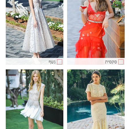
סקסית
נשף