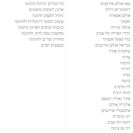
טאו אולם אירועים
כל הכלים לניהול חתונה
דימיטריוס דליה
ארגון רשימת מוזמנים
אולם אמארה
ניהול תקציב חתונה
ואסקו
עיצוב הזמנה דיגיטלית לחתונה
אולמי טרויה
כתבות וטיפים לארגון חתונה
יורדי הסירה תל אביב
מחשבון כמה לתת לחתונה
בלו קאסל אשדוד
מחירון זמרים לחתונה
גבריאל אולם אירועים
מבצעים חמים
שלומית אזרד
עדיה
הרמוזו
דוריה
נסיה
ברטה
ליז מרטינז
חוות רונית
סקיי גארדן יקנעם
אלגריה אולם
אלכסנדר אירועים
יונו קיסריה
רוקח תל אביב
ויה נס ציונה