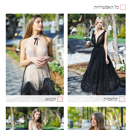
כל האפשרויות
קלאסית
וינטאג