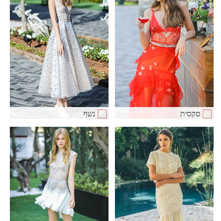
סקסית
נשף