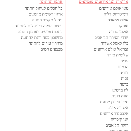
אולמות וגני אירועים מומלצים
ארגון החתונה
טאו אולם אירועים
כל הכלים לניהול חתונה
דימיטריוס דליה
ארגון רשימת מוזמנים
אולם אמארה
ניהול תקציב חתונה
ואסקו
עיצוב הזמנה דיגיטלית לחתונה
אולמי טרויה
כתבות וטיפים לארגון חתונה
יורדי הסירה תל אביב
מחשבון כמה לתת לחתונה
בלו קאסל אשדוד
מחירון זמרים לחתונה
גבריאל אולם אירועים
מבצעים חמים
שלומית אזרד
עדיה
הרמוזו
דוריה
נסיה
ברטה
ליז מרטינז
חוות רונית
סקיי גארדן יקנעם
אלגריה אולם
אלכסנדר אירועים
יונו קיסריה
רוקח תל אביב