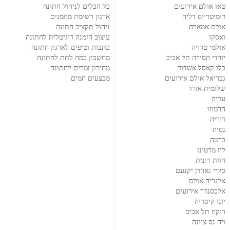
טאו אולם אירועים
כל הכלים לניהול חתונה
דימיטריוס דליה
ארגון רשימת מוזמנים
אולם אמארה
ניהול תקציב חתונה
ואסקו
עיצוב הזמנה דיגיטלית לחתונה
אולמי טרויה
כתבות וטיפים לארגון חתונה
יורדי הסירה תל אביב
מחשבון כמה לתת לחתונה
בלו קאסל אשדוד
מחירון זמרים לחתונה
גבריאל אולם אירועים
מבצעים חמים
שלומית אזרד
עדיה
הרמוזו
דוריה
נסיה
ברטה
ליז מרטינז
חוות רונית
סקיי גארדן יקנעם
אלגריה אולם
אלכסנדר אירועים
יונו קיסריה
רוקח תל אביב
ויה נס ציונה