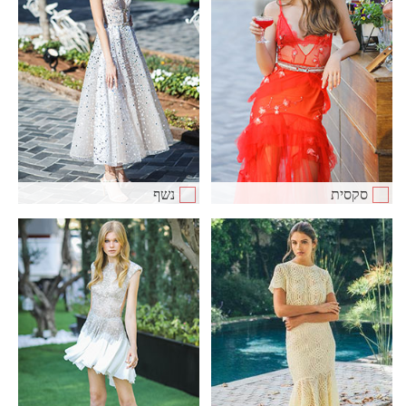
סקסית
נשף