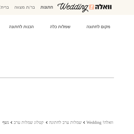
חתונות
בר/ת מצווה
ברית/
מקום לחתונה
שמלות כלה
הכנות לחתונה
המוזמנים שלי
אישורי הגעה
סידור שולחנות
התקציב שלי
משימות לביצוע
המועדפים שלי
שמלות כלה
וואלה! Wedding
שמלות ערב לחתונה
קטלוג שמלות ערב
נשף