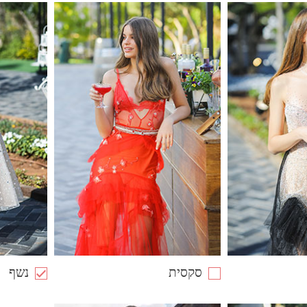
סקסית
נשף