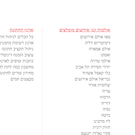
אולמות וגני אירועים מומלצים
ארגון החתונה
טאו אולם אירועים
כל הכלים לניהול חת
דימיטריוס דליה
ארגון רשימת מוזמנים
אולם אמארה
ניהול תקציב חתונה
ואסקו
עיצוב הזמנה דיגיטלי
אולמי טרויה
כתבות וטיפים לארגון
יורדי הסירה תל אביב
מחשבון כמה לתת לח
בלו קאסל אשדוד
מחירון זמרים לחתונה
גבריאל אולם אירועים
מבצעים חמים
שלומית אזרד
עדיה
הרמוזו
דוריה
נסיה
ברטה
ליז מרטינז
חוות רונית
סקיי גארדן יקנעם