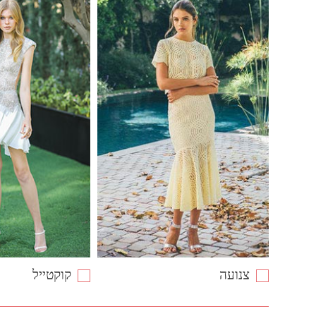
צנועה
קוקטייל