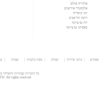
אלגריה אולם
אלכסנדר אירועים
יונו קיסריה
רוקח תל אביב
ויה נס ציונה
באסיקו נס ציונה
ספקים
נותני שירות
קטלוג
מפת כתבות
שמות
צו
לחתונה
שמלות
לתינוקות
כל הזכויות שמורות לוואלה! מזל טוב  © 2026
TD. All rights reserved