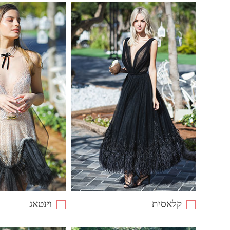
קלאסית
וינטאג