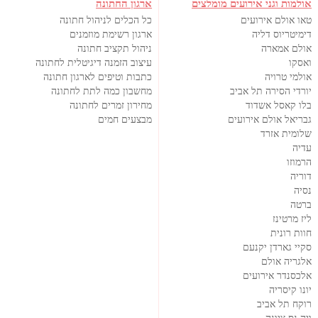
אולמות וגני אירועים מומלצים
ארגון החתונה
טאו אולם אירועים
כל הכלים לניהול חתונה
דימיטריוס דליה
ארגון רשימת מוזמנים
אולם אמארה
ניהול תקציב חתונה
ואסקו
עיצוב הזמנה דיגיטלית לחתונה
אולמי טרויה
כתבות וטיפים לארגון חתונה
יורדי הסירה תל אביב
מחשבון כמה לתת לחתונה
בלו קאסל אשדוד
מחירון זמרים לחתונה
גבריאל אולם אירועים
מבצעים חמים
שלומית אזרד
עדיה
הרמוזו
דוריה
נסיה
ברטה
ליז מרטינז
חוות רונית
סקיי גארדן יקנעם
אלגריה אולם
אלכסנדר אירועים
יונו קיסריה
רוקח תל אביב