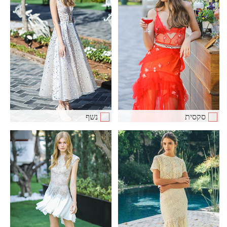
סקסית
נשף