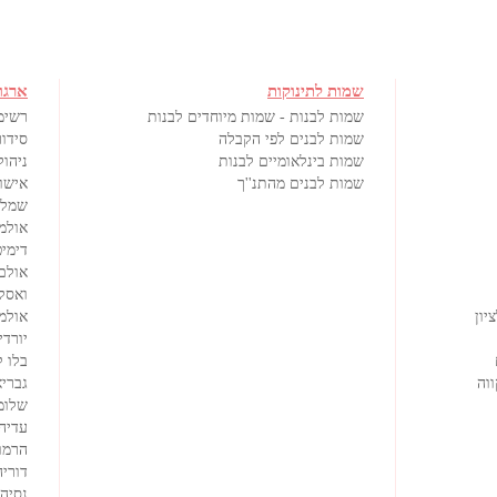
שמות לתינוקות
ארגו
שמות לבנות - שמות מיוחדים לבנות
רשימ
שמות לבנים לפי הקבלה
סידור
שמות בינלאומיים לבנות
ניהול
שמות לבנים מהתנ''ך
אישורי
שמלו
אולמ
דימיט
אולם
ואסק
יון
אולמי
יורדי
בלו 
וה
גבריא
שלומ
עדיה
הרמוז
דוריה
נסיה