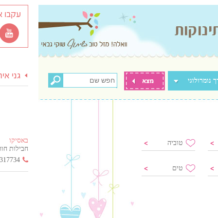
עקבו א
גני אי
 נומרולוגי
באסיקו
טוביה
חבילות חור
317734
טים