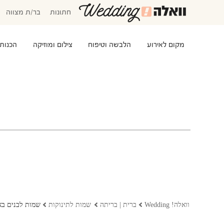
חתונות
בר/ת מצווה
מקום לאירוע
הלבשה וטיפוח
צילום ומוזיקה
הכנות
המוזמנים שלי
אישורי הגעה
סידור שולחנות
התקציב שלי
משימות לביצוע
שמלות כלה
שמות לתינוקות
וואלה! Wedding
ברית | בריתה
שמות לתינוקות
שמות לבנים בא