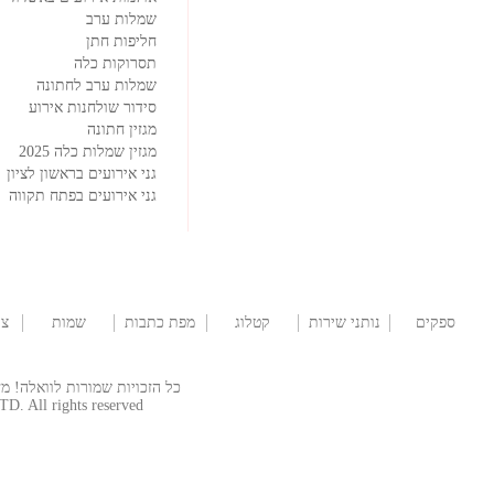
שמלות ערב
חליפות חתן
תסרוקות כלה
שמלות ערב לחתונה
סידור שולחנות אירוע
מגזין חתונה
מגזין שמלות כלה 2025
גני אירועים בראשון לציון
גני אירועים בפתח תקווה
ספקים
נותני שירות
קטלוג
מפת כתבות
שמות
צו
לברית/ה
שמלות
לתינוקות
כל הזכויות שמורות לוואלה! מזל טוב  © 2026
TD. All rights reserved