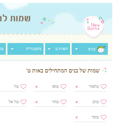
האות ט
מקטגוריה
ערך
בנים
שמות של בנים המתחילים באות ט'
טלאור
טופז
טל
טום
טהר
טל אל
טומי