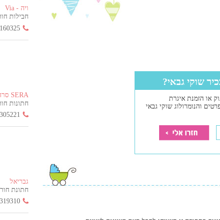
ויה - Via
חבילות חור
160325
כיר שוקי גבאי?
SERA סרה
ק או הזמנת איגרת
חתונות חורף ה
רטים והנומרולוג שוקי גבאי
305221
גבריאל
חתונת חורף הח
319310