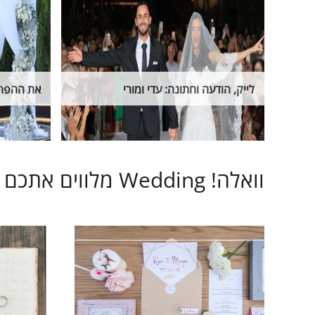
לייק, הודעה וחתונה: עדי ומורי
את ההפתע
וואלה! Wedding מלווים אתכם בכל שלב בתהליך ארגון החתונה