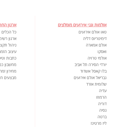
אולמות וגני אירועים מומלצים
ארגון החת
טאו אולם אירועים
כל הכלים ל
דימיטריוס דליה
ארגון רשימ
אולם אמארה
ניהול תקצי
ואסקו
עיצוב הזמנ
אולמי טרויה
כתבות וטיפ
יורדי הסירה תל אביב
מחשבון כמ
בלו קאסל אשדוד
מחירון זמר
גבריאל אולם אירועים
מבצעים חמ
שלומית אזרד
עדיה
הרמוזו
דוריה
נסיה
ברטה
ליז מרטינז