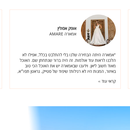
אופק אסולין
אמארה AMARE
"אמארה היתה הבחירה שלנו בלי להתלבט בכלל, אפילו לא
הלכנו לראות עוד אולמות. זה היה ברור שנתחתן שם. האוכל
מאוד חשוב ליאן. וידענו שבאמארה יש את האוכל הכי טוב
באיזור, המנות היו לא רגילות! שיפוד של סטייק, גראטן תפו״א,
המון דגים נאים ותפריט מיוחד ברמות."
קראי עוד