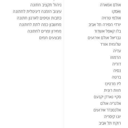
אולם אמארה
ניהול תקציב חתונה
ואסקו
עיצוב הזמנה דיגיטלית לחתונה
אולמי טרויה
כתבות וטיפים לארגון חתונה
יורדי הסירה תל אביב
מחשבון כמה לתת לחתונה
בלו קאסל אשדוד
מחירון זמרים לחתונה
גבריאל אולם אירועים
מבצעים חמים
שלומית אזרד
עדיה
הרמוזו
דוריה
נסיה
ברטה
ליז מרטינז
חוות רונית
סקיי גארדן יקנעם
אלגריה אולם
אלכסנדר אירועים
יונו קיסריה
רוקח תל אביב