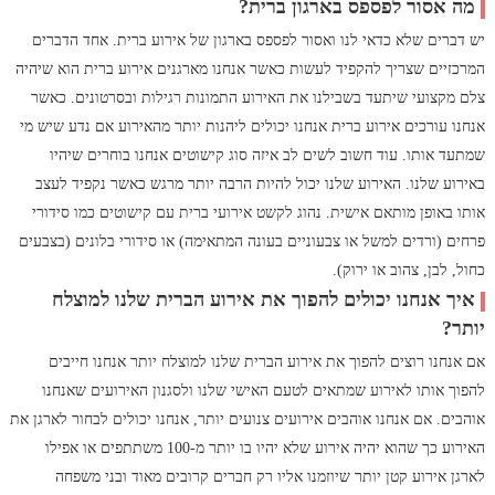
מה אסור לפספס בארגון ברית?
יש דברים שלא כדאי לנו ואסור לפספס בארגון של אירוע ברית. אחד הדברים
המרכזיים שצריך להקפיד לעשות כאשר אנחנו מארגנים אירוע ברית הוא שיהיה
צלם מקצועי שיתעד בשבילנו את האירוע התמונות רגילות ובסרטונים. כאשר
אנחנו עורכים אירוע ברית אנחנו יכולים ליהנות יותר מהאירוע אם נדע שיש מי
שמתעד אותו. עוד חשוב לשים לב איזה סוג קישוטים אנחנו בוחרים שיהיו
באירוע שלנו. האירוע שלנו יכול להיות הרבה יותר מרגש כאשר נקפיד לעצב
אותו באופן מותאם אישית. נהוג לקשט אירועי ברית עם קישוטים כמו סידורי
פרחים (ורדים למשל או צבעוניים בעונה המתאימה) או סידורי בלונים (בצבעים
כחול, לבן, צהוב או ירוק).
איך אנחנו יכולים להפוך את אירוע הברית שלנו למוצלח
יותר?
אם אנחנו רוצים להפוך את אירוע הברית שלנו למוצלח יותר אנחנו חייבים
להפוך אותו לאירוע שמתאים לטעם האישי שלנו ולסגנון האירועים שאנחנו
אוהבים. אם אנחנו אוהבים אירועים צנועים יותר, אנחנו יכולים לבחור לארגן את
האירוע כך שהוא יהיה אירוע שלא יהיו בו יותר מ-100 משתתפים או אפילו
לארגן אירוע קטן יותר שיוזמנו אליו רק חברים קרובים מאוד ובני משפחה