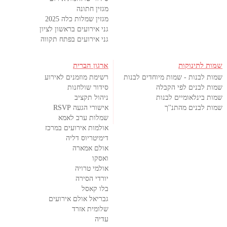
מגזין חתונה
מגזין שמלות כלה 2025
גני אירועים בראשון לציון
גני אירועים בפתח תקווה
שמות לתינוקות
ארגון הברית
שמות לבנות - שמות מיוחדים לבנות
רשימת מוזמנים לאירוע
שמות לבנים לפי הקבלה
סידור שולחנות
שמות בינלאומיים לבנות
ניהול תקציב
שמות לבנים מהתנ''ך
אישורי הגעה RSVP
שמלות ערב לאמא
אולמות אירועים במרכז
דימיטריוס דליה
אולם אמארה
ואסקו
אולמי טרויה
יורדי הסירה
בלו קאסל
גבריאל אולם אירועים
שלומית אזרד
עדיה