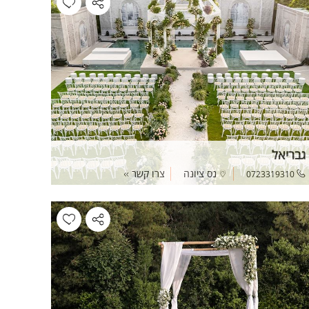
גבריאל
נס ציונה
צרו קשר
0723319310