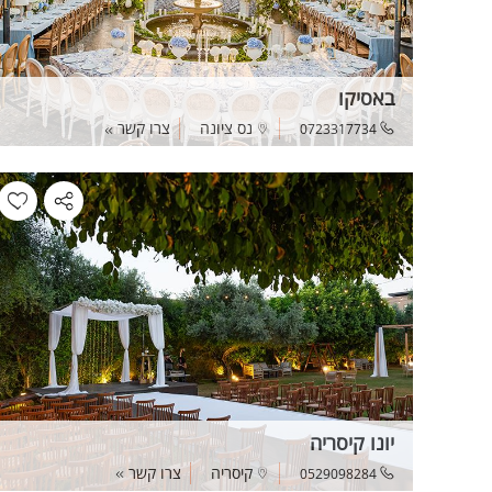
באסיקו
נס ציונה
צרו קשר
0723317734
יונו קיסריה
קיסריה
צרו קשר
0529098284