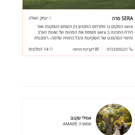
SERA סרה
עמק האלה
sera המקום בו מתרחש המפגש בין השמש השוקעת ואור
הירח.החגיגה ב sera תופסת את המהות של שעות הערב
והיופי המהפנט של השקיעות והכל כחוויה שלמה- רומנטית
וסוחפת, אינטימית ועוצמתית.
14 המלצות
0723305221
לקביעת פגישה
אמילי שקנוב
אמארה AMARE