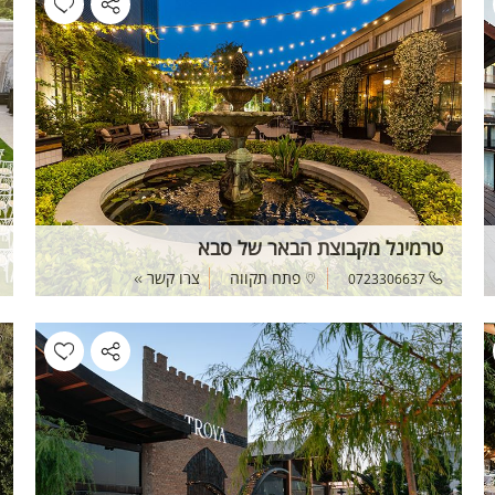
טרמינל מקבוצת הבאר של סבא
פתח תקווה
צרו קשר
0723306637