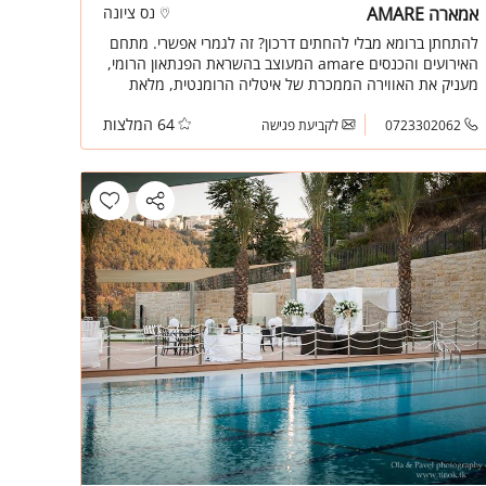
אמארה AMARE
נס ציונה
להתחתן ברומא מבלי להחתים דרכון? זה לגמרי אפשרי. מתחם
האירועים והכנסים amare המעוצב בהשראת הפנתאון הרומי,
מעניק את האווירה הממכרת של איטליה הרומנטית, מלאת
התרבות והאומנות, תוך שמירה קפדנית על הסטנדרטים
64 המלצות
הטובים ביותר.
0723302062
לקביעת פגישה