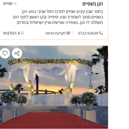
הגן בשפיים
שפיים
בתפר שבין קיבוץ שפיים למרכז התל אביבי נטוע הגן
בשפיים.סמוך לשמורת טבע יפיפייה ובקו ראשון לחוף הים
משתלב לו הגן, באווירה שורשית,ארץ ישראלית ובמרחב
פסטורלי. בכל שלב נחשפים האורחים לחוויות שונות העומדות
4 המלצות
בפני עצמן ומתחברת להמשכו של האירוע.ואנו כאן, עומדים
0722163639
לקביעת פגישה
לרשותכם כדי להקשיב, לתכנן, ללוות ולהתרגש יחד אתכם.