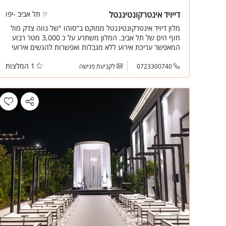
דייויד אינטרקונטיננטל
תל אביב -יפו
מלון דיויד אינטרקונטיננטל ממוקם ב"סוהו "של נווה צדק מול
חוף הים של תל אביב. המלון משתרע על כ 3,000 מטר רבוע
המאפשר עריכת אירוע ללא מגבלות ואפשרות להגשים אירועי
קונספט ויוקרה חלומיים. מאירועי בוטיק של 100 מוזמנים ועד כ
1 המלצות
1,400 מוזמנים.
0723300740
לקביעת פגישה