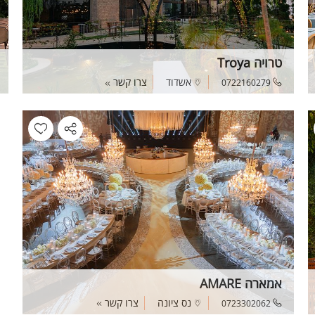
טרויה Troya
אשדוד
צרו קשר
0722160279
אמארה AMARE
נס ציונה
צרו קשר
0723302062