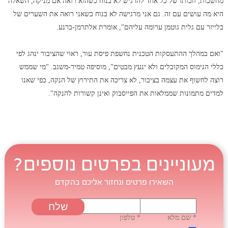
מחשבות, וזכותו של כל אחד להרגיש לא בנוח כשהוא רואה אם מניקה, השאלה
היא מה עושים עם זה. גם אני מרגישה לא בנוח כשאני רואה את השערים של
בלייזר עם גלית גוטמן ערומה עליהם", אומרת אלתרמן-ברנע.
"ואם במהלך ההתעסקות הטכנית נחשפת פיסת עור, ראוי שהציבור ינהג לפי
כללי הנימוס המקובלים ולא ינעץ מבטים", מוסיפה טמיר-משגב. "מי שממש
רוצה לחשוף את עצמה בציבור, לא צריכה את התירוץ של הנקה, כפי שאנו
למדים מתמונות שממלאות את הפייסבוק ואינן קשורות להנקה".
מעוניינים בפרטים נוספים?
השאירו פרטים ונחזור אליכם בהקדם
* שם מלא
* טלפון