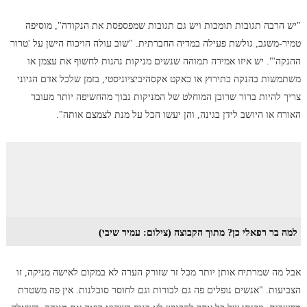
"יש הרבה תגובות תומכות ויש גם תגובות שמפספסת את הנקודה", מוסיפה
טמיר-משגב, גולשת פעילה במדיה החברתית. "שוב עולה הויכוח הישן על 'טרור
ההנקה'". יש איזו אמירה תמוהה שנשים מניקות נהנות לחשוף את עצמן או
משתמשות בהנקה כתירוץ או כאקט אקסהיביציוניסטי, בזמן שלכל אדם הגיוני
צריך להיות ברור שרובן המוחלט של המניקות נבוך מהחשיפה יותר מעובר
האורח או היושב לידן בגינה, והן יעשו הכל על מנת לצמצם אותה".
למה בר רפאלי כן? מתוך הקבוצה (צילום: עמיר שיבי)
אבל מה שמרתיח אותן יותר מכל זר שזורק הערה לא במקום לאישה מניקה, זו
הצביעות. "אנשים נופלים פה גם לבורות וגם לחוסר סובלנות. אין פה משטרת