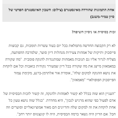
אחת התמונות שהורדה מאינסטגרם (צילום: חשבון האינסטגרם הפרטי של
סיון טמיר-משגב)
זכות בסיסית או ניסיון חשיפה?
לא רק הקבוצה החדשה מתמלאת בכל יום בעוד עשרות תומכות, גם קבוצות
פייסבוק ותיקות של אמהות צעירות מנהלות דיון סוער, שלמרבה ההפתעה,
מצליח לגרור אליו גם תגובות מאמהות שמתנגדות להנקה פומבית. "מה שקורה
במאמאזון מייצג את מה שקורה בכל דיון שמעורר נקודות כואבות וכל אם לוקחת
את נושא ההנקה למקום שלה", אומרת אור אלתרמן-ברנע, מקימת עמוד
הפייסבוק הפופולארי "מאמאזון".
"העניין הוא שזה בכלל לא קשור לאמהות ולהנקה, זה קשור לזכות הבסיסית של
אדם לפעול כפי שהוא מרגיש לנכון", היא מחדדת. "בגלל שזה נושא טעון כל
אחת לוקחת את זה למקום שלה והדיונים הם מאוד אמוציונאליים וסוערים וזה
חבל. אם הדיון היה נשאר ברמה הבסיסית, היה לו קונצנזוס יותר רחב".