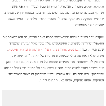
"הקבוצה נפתחה עקב מספר מקרים שהתרחשו לאחרונה של הדרת נשים
ותינוקות יונקים מהמרחב הציבורי, והמהירות שבה העניין הזה תפס תאוצה
ושיתוף הפעולה שהוא זכה לה, ממחישים כמה זה בוער בעצמותיהן של אמהות,
שהרגישו מצוקה סביב הנקה בציבור", מסבירות שרון מלחי וסיון טמיר-משגב,
יועצות הנקה מוסמכות.
מוקדם יותר השנה העלתה טמיר-משגב כתבה באתר סלונה, בה היא מתארת את
ההשפלה שחוותה כשפרופיל האינסטגרם שלה נסגר בגלל תמונות "פוגעות"
שלא הסירה. כמוה,
גם נשים אחרות צונזרו על ידי הרשת החברתית פייסבוק
,
משום שלא תאמו את כללי השימוש והמדיניות של האתר. "המדיניות של
פייסבוק לא השתנתה. עדין מסירים תמונות של נשים מניקות, גם אם אין בהן
שום חשיפה מעבר לטעם הטוב. מספיק דיווח אחד על תמונה כדי לקבל התראה
מפייסבוק", היא מסבירה. "מה שקורה עכשיו בפייסבוק זה מצעד הגאווה של
המניקות: אנחנו מניקות, אנחנו כאן, תתרגלו לזה!".