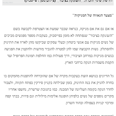
דורשת שינוי והכרה. ''ה/ע/נקה בציבור'' (צילום מסך: פייסבוק)
''מצעד הגאווה של המניקות''
אז אם גם את אם מניקה, כנראה שכבר שמעת או הצטרפת לקבוצה בשם
"ה/ע/נקה בציבור" שנפתחה לא מזמן בפייסבוק, בעקבות מספר מפגשים מביכים
של נשים מניקות עם אנשי ביטחון ובעלי עסקים שביקשו מהן לארוז את התינוק
ולהסתלק. נשות הקבוצה שמו להן למטרה להגביר מודעות ולהקטין את הפגיעה
בנשים מניקות במרחב הציבורי, דרך פעולות כמו החלפת תמונת הפרופיל ועד
הקמת משמרות הנקה ברחבי הארץ.
גל הדיונים בנושא הוצת בעקבות מקרה של אם שהוכרחה להתפנות מהמקום בו
בחרה להניק את בנה התינוק, בזמן שבילתה בקניון סירקין בפתח תקווה, ולעבור
לחדר הנקה בקומה העליונה של המבנה. כמו בתגובת שרשרת, נחשפו אחריו
מקרים נוספים של נשים כלפיהן הופגנה אלימות מילולית וגם פיזית, בבתי קפה
ומרכזי קניות בעפולה ובהוד השרון.