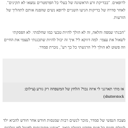
לרופאים. "בבדיקת זרע הראשונה של בעלי כל הפרמטרים נמצאו לא תקינים".
לאחר סדרה של בדיקות הגיעו השניים לרופא נשים שהפנה אותם לתהליך של
הזרעות.
"הבנתי שמפה והלאה, זה לא הולך להיות טבעי כמו שחלמתי. לא הפסקתי
לשאול את עצמי: למה דווקא לי? איך זה יכול להיות שתכננתי לעצמי את החיים
וזה פשוט לא הולך לי? הרגשתי כל כך רע", נזכרת סמדר.
אז מתי תארגני לי איזה נכד? הלחץ של המשפחה רק גורע (צילום:
shutterstock)
מצבה הנפשי של סמדר, מוכר לנשים רבות שמנסות חודש אחר חודש להביא ילד
לעולם וחוות כל פעם מחדש כישלון כואב. "אנחנו מתוכנתים לפעול לפי שלבים