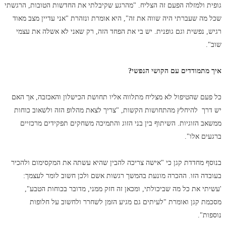
גופית ולמזלה הפעם זה הצליח. "מהרגע שקיבלתי את החדשות הטובות, הרגשתי
שכל מה שעברתי היה שווה את זה", היא אומרת ונזהרת "אני עדיין מצב מאוד
רגיש, נפשית וגם גופנית. יש בי את הפחד הזה, רק שאני לא אשלה את עצמי
שוב".
איך מתמודדים עם הקושי הנפשי?
כל פעם שהטיפול לא מצליח מתלווה אליו תחושת הכישלון והאכזבה, אך האם
יש דרך להיחלץ מהתחושות הקשות, "צריך לצאת מהלופ הזה ולשאוב כוחות
ממשאב הזוגיות. השיתוף בין בני הזוג והתמיכה משחקים תפקידים מרכזיים
ברגעים אלו".
בנוסף מחדדת קגן כי "אישה צריכה להבין שהיא עשתה את המקסימום ולהכיר
בעובדה הזו. ההכרה מונעת בהמשך רגשות אשם ולכן חשוב לומר לעצמך:
'עשיתי את כל מה שביכולתי, ומכאן זה חזק ממני, מדובר בכוחות הטבע",
מסכמת קגן ואומרת "לעיתים גם מגיע הזמן לשחרר ולחשוב על חלופות
נוספות".