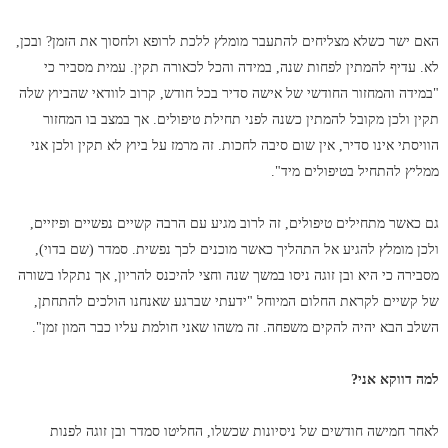
האם ישר כשלא מצליחים להתעבר מומלץ ללכת לרופא ולחסוך את הזמן? ובכן,
לא. עדיף להמתין לפחות שנה, במידה והכל לכאורה תקין. עמית מסביר כי
"במידה והמחזור החודשי של אישה סדיר בכל חודש, קרוב לוודאי שהביוץ שלה
תקין ולכן מקובל להמתין כשנה לפני תחילת טיפולים. אך במצב בו המחזור
הוויסתי אינו סדיר, אין שום סיבה לחכות. זה מרמז על ביוץ לא תקין ולכן אני
ממליץ להתחיל בטיפולים מיד".
גם כאשר מתחילים טיפולים, זה לרוב מגיע עם הרבה קשיים נפשיים ופיזיים,
ולכן מומלץ להגיע אל התהליך כאשר מוכנים לכך נפשית. סמדר (שם בדוי),
מסבירה כי היא ובן זוגה ניסו במשך שנה וחצי להיכנס להריון, אך נתקלו בשורה
של קשיים לקראת החלום המיוחל "ידעתי שברגע שאנחנו הולכים להתחתן,
השלב הבא יהיה להקים משפחה. זה משהו שאני חולמת עליו כבר המון זמן".
למה דווקא אני?
לאחר חמישה חודשים של ניסיונות שכשלו, החליטו סמדר ובן זוגה לפנות