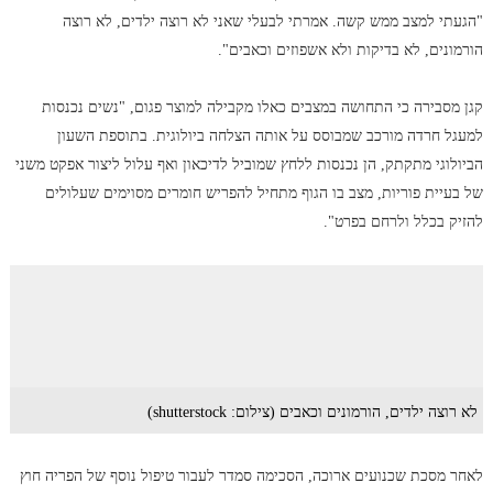
"הגעתי למצב ממש קשה. אמרתי לבעלי שאני לא רוצה ילדים, לא רוצה
הורמונים, לא בדיקות ולא אשפוזים וכאבים".
קגן מסבירה כי התחושה במצבים כאלו מקבילה למוצר פגום, "נשים נכנסות
למעגל חרדה מורכב שמבוסס על אותה הצלחה ביולוגית. בתוספת השעון
הביולוגי מתקתק, הן נכנסות ללחץ שמוביל לדיכאון ואף עלול ליצור אפקט משני
של בעיית פוריות, מצב בו הגוף מתחיל להפריש חומרים מסוימים שעלולים
להזיק בכלל ולרחם בפרט".
לא רוצה ילדים, הורמונים וכאבים (צילום: shutterstock)
לאחר מסכת שכנועים ארוכה, הסכימה סמדר לעבור טיפול נוסף של הפריה חוץ