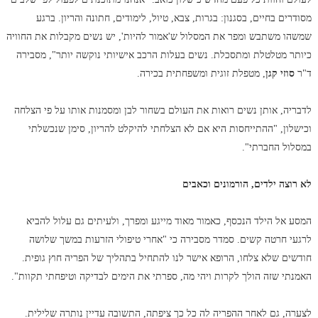
מסודרים בחיים, בסגנון: בגרות, צבא, טיול, לימודים, חתונה והריון. ברגע
שמשהו משתבש ומפר את המסלול ש'אמור להיות', יש נשים מקבלות את החוויה
כיותר מטלטלת ומתסכלת. נשים בעלות הרכב אישיותי נוקשה יותר", מסבירה
ד"ר
סוזי קגן
, מטפלת זוגית ומשפחתית בכירה.
לדבריה, אותן נשים רואות את העולם בשחור לבן ומסמנות אותו על פי הצלחה
וכישלון, "ההתייחסות היא אם לא הצלחתי להיקלט להריון, סימן שנכשלתי
במסלול החברתי".
לא רוצה ילדים, הורמונים וכאבים
המסע אל הילד הנכסף, כאמור מאוד מייגע ומפרך, ולעיתים גם עלול להביא
לרגעי חרטה קשים. סמדר מסבירה כי "אחרי טיפולי הזרעות במשך שלושה
חודשים שלא צלחו, הרופא אישר לנו להתחיל בתהליך של הפריה חוץ גופית.
האמנתי שזה הולך לקרות ויהי מה, ספרתי את הימים לבדיקה וטיפחתי תקוות".
לצערה, גם לאחר ההפריה לה כל כך ציפתה, התשובה עדיין נותרה שלילית.