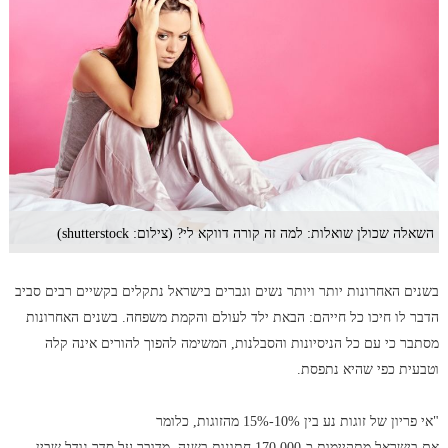
השאלה שכולן שואלות: למה זה קורה דווקא לי? (צילום: shutterstock)
בשנים האחרונות יותר ויותר נשים וגברים בישראל נתקלים בקשיים רבים סביב
הדבר לו חיכו כל חייהם: הבאת ילד לעולם והקמת משפחה. בשנים האחרונות
מסתבר כי עם כל הניסיונות והסבלנות, המשימה להפוך להורים אינה קלה
וטבעית כפי שהיא נתפסת.
"אי פריון של זוגות נע בין 10%-15% מהזוגות, כלומר
אם בישראל מתקיימות כ-170,000 חתונות בשנה, מדובר על סדר גודל שבין