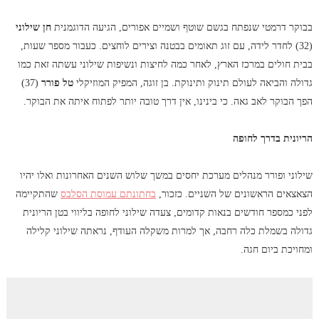
בבוקר דרמטי שנפתח בגשם שוטף ושמיים אפורים, הגיעה הדוגמנית
חן שילוני
(32) לחדר לידה, עם זוג תאומים בבטנה וצירים לוחצים. כעבור מספר שעות,
בבית חולים במרכז הארץ, לאחר כמה לחיצות ונשיפות שילוני עשתה זאת כמו
גדולה והביאה לעולם תינוק ותינוקת. בן זוגה, המפיק המוזיקלי
טל פורר
(37)
הפך הבוקר לאב גאה. כי בינינו, אין דרך טובה יותר לפתוח איתה את הבוקר.
הריונית בדרך לחופה
שילוני ופורר מנהלים מערכת יחסים במשך שלוש השנים האחרונות ואלו יהיו
הצאצאים הראשונים של השניים. כזכור,
בחתונתם עמוסת הסלבס
שהתקיימה
לפני כמספר חודשים בנאות קדומים, צעדה שילוני לחופה בליווי בטן הריונית
גדולה בשמלת כלה רחבה, אך למרות משקלה העודף, נראתה שילוני קלילה
ומחויכת ביום חגה.