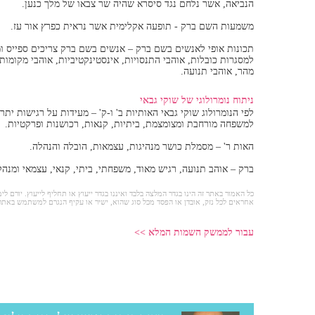
הנביאה, אשר נלחם נגד סיסרא שהיה שר צבאו של מלך כנען.
משמעות השם ברק - תופעה אקלימית אשר נראית כפרץ אור עז.
תכונות אופי לאנשים בשם ברק – אנשים בשם ברק צריכים ספייס ו
למסגרות כובלות, אוהבי התנסויות, אינסטינקטיביות, אוהבי מקומות 
מהר, אוהבי תנועה.
ניתוח נומרולוגי של שוקי גבאי
לפי הנומרולוג שוקי גבאי האותיות ב' ו-ק' – מעידות על רגישות ית
למשפחה מורחבת ומצומצמת, ביתיות, קנאות, רכושנות ופרקטיות.
האות ר' – מסמלת כושר מנהיגות, עצמאות, הובלה והנהלה.
ברק – אוהב תנועה, רגיש מאוד, משפחתי, ביתי, קנאי, עצמאי ומנהל
כל האמור באתר זה הינו בגדר המלצה בלבד ואיננו בגדר ייעוץ או תחליף לייעוץ. יורם לימ
אחראים לכל נזק, אובדן או הפסד מכל סוג שהוא, ישיר או עקיף הנגרם למשתמש באתר
עבור לממשק השמות המלא >>