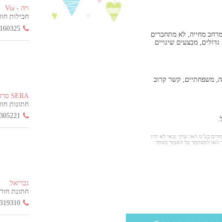
ויה - Via
חבילות חור
160325
מרחב מחייה, לא מתחברים
גדולים, מבצעים שינויים
רה, משפחתיים, קשר קרוב
SERA סרה
חתונות חורף ה
305221
.
ודים בע"מ ו/או שוקי גבאי לא יהיו
 ו/או למסתמך על האמור באתר.
גבריאל
חתונת חורף הח
319310