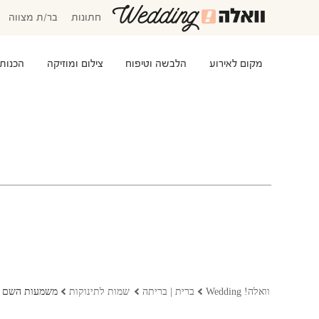
חתונות
בר/ת מצווה
מקום לאירוע
הלבשה וטיפוח
צילום ומוזיקה
הכנות
המוזמנים שלי
אישורי הגעה
סידור שולחנות
התקציב שלי
משימות לביצוע
שמלות כלה
שמות לתינוקות
וואלה! Wedding
ברית | בריתה
שמות לתינוקות
משמעות השם 