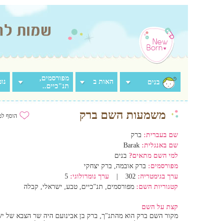
מפורסמים,
האות ב
נומ
בנים
תנ"כיים..
משמעות השם ברק
הוסף למ
שם בעברית:
ברק
שם באנגלית:
Barak
למי השם מתאים?
בנים
מפורסמים:
ברק אובמה, ברק יצחקי
ערך בגימטריה:
302
|
ערך נומרולוגי:
5
קטגוריות השם:
מפורסמים, תנ"כיים, טבע, ישראלי, קבלה
קצת על השם
מקור השם ברק הוא מהתנ"ך, ברק בן אבינועם היה שר הצבא של י