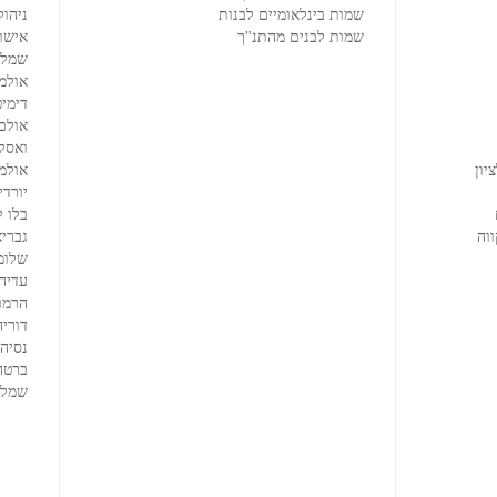
שמות בינלאומיים לבנות
ניהול
שמות לבנים מהתנ''ך
אישורי
שמלו
אולמ
דימיט
אולם
ואסק
יון
אולמי
יורדי
בלו 
וה
גבריא
שלומ
עדיה
הרמוז
דוריה
נסיה
ברטה
שמלו