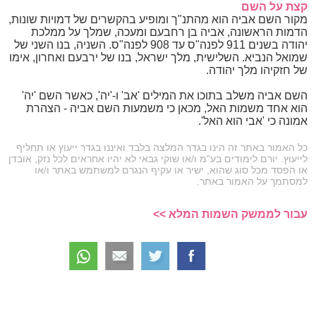
קצת על השם
מקור השם אביה הוא מהתנ"ך ומופיע בהקשרים של דמויות שונות,
הדמות הראשונה, אביה בן רחבעם ומעכה, שמלך על ממלכת
יהודה בשנים 911 לפנה"ס עד 908 לפנה"ס. השניה, בנו השני של
שמואל הנביא. השלישית, מלך ישראל, בנו של ירבעם ואחרון, אימו
של חזקיהו מלך יהודה.
השם אביה משלב בתוכו את המילים 'אב' ו-'יה', כאשר השם 'יה'
הוא אחד משמות האל, מכאן כי משמעות השם אביה - הצהרת
אמונה כי 'אבי הוא האל'.
כל האמור באתר זה הינו בגדר המלצה בלבד ואיננו בגדר ייעוץ או תחליף
לייעוץ. יורם לימודים בע"מ ו/או שוקי גבאי לא יהיו אחראים לכל נזק, אובדן
או הפסד מכל סוג שהוא, ישיר או עקיף הנגרם למשתמש באתר ו/או
למסתמך על האמור באתר.
עבור לממשק השמות המלא >>