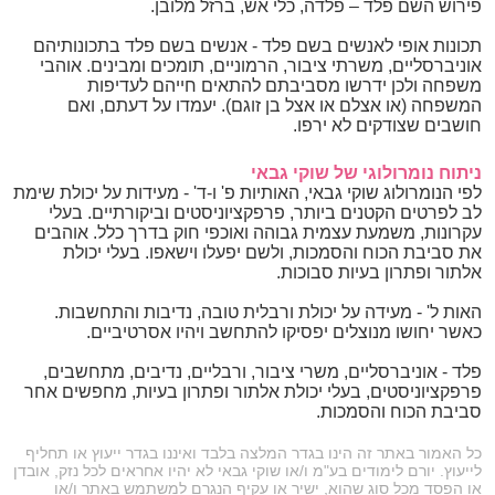
פירוש השם פלד – פלדה, כלי אש, ברזל מלובן.
תכונות אופי לאנשים בשם פלד - אנשים בשם פלד בתכונותיהם
אוניברסליים, משרתי ציבור, הרמוניים, תומכים ומבינים. אוהבי
משפחה ולכן ידרשו מסביבתם להתאים חייהם לעדיפות
המשפחה (או אצלם או אצל בן זוגם). יעמדו על דעתם, ואם
חושבים שצודקים לא ירפו.
ניתוח נומרולוגי של שוקי גבאי
לפי הנומרולוג שוקי גבאי, האותיות פ' ו-ד' - מעידות על יכולת שימת
לב לפרטים הקטנים ביותר, פרפקציוניסטים וביקורתיים. בעלי
עקרונות, משמעת עצמית גבוהה ואוכפי חוק בדרך כלל. אוהבים
את סביבת הכוח והסמכות, ולשם יפעלו וישאפו. בעלי יכולת
אלתור ופתרון בעיות סבוכות.
האות ל' - מעידה על יכולת ורבלית טובה, נדיבות והתחשבות.
כאשר יחושו מנוצלים יפסיקו להתחשב ויהיו אסרטיביים.
פלד - אוניברסליים, משרי ציבור, ורבליים, נדיבים, מתחשבים,
פרפקציוניסטים, בעלי יכולת אלתור ופתרון בעיות, מחפשים אחר
סביבת הכוח והסמכות.
כל האמור באתר זה הינו בגדר המלצה בלבד ואיננו בגדר ייעוץ או תחליף
לייעוץ. יורם לימודים בע"מ ו/או שוקי גבאי לא יהיו אחראים לכל נזק, אובדן
או הפסד מכל סוג שהוא, ישיר או עקיף הנגרם למשתמש באתר ו/או