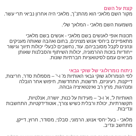
קצת על השם
מקור השם מלאכי הוא מהתנ"ך, מלאכי היה אחרון נביאי תרי עשר.
משמעות השם מלאכי - המלאך שלי.
תכונות אופי לאנשים בשם מלאכי - אנשים בשם מלאכי
מתאפיינים ביחסי אנוש מצוינים, בחום ואהבה שאותה מעניקים
ונהנים לקבל מסובביהם. עוד, נחשבים לבעלי יכולות תיווך וגישור
ייחודיות בזכות ההרמוניה, יכולות השיתוף והסבלנות שאותן
מביאים עמם לסיטואציות חברתיות שונות.
ניתוח נומרולוגי של שוקי גבאי
לפי הנומרולוג שוקי גבאי האותיות מ' ו-י' – מסמלות סדר, חריצות,
דייקנות, רעיוניזם, חדשנות, התחדשות, חיפוש אחר הובלה
ומנהיגות, מרץ רב ואינטואיציה גבוהה.
האותיות ל', א' ו-כ' – מעידות על כנות, יושרה, אנלטיות,
תקשורתיות, יכולת ורבלית כשיש צורך, אוטודידקטיות, התחשבות
ונדיבות.
מלאכי - בעל יחסי אנוש, הרמוני, סבלני, מסודר, חרוץ, דייקן,
מתחשב ונדיב.