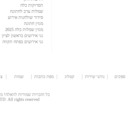
תסרוקות כלה
שמלות ערב לחתונה
סידור שולחנות אירוע
מגזין חתונה
מגזין שמלות כלה 2025
גני אירועים בראשון לציון
גני אירועים בפתח תקווה
ספקים
נותני שירות
קטלוג
מפת כתבות
שמות
צו
לברית/ה
שמלות
לתינוקות
כל הזכויות שמורות לוואלה! מזל טוב  © 2026
TD. All rights reserved