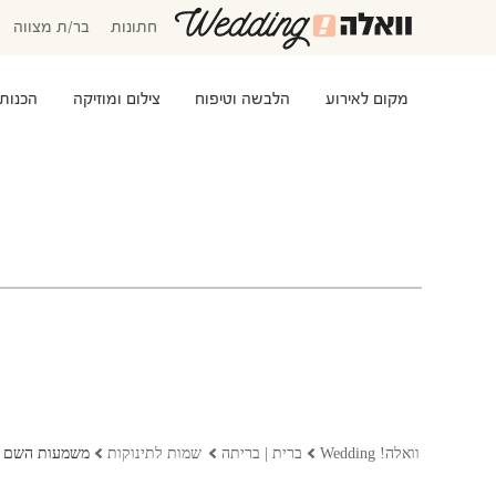
חתונות
בר/ת מצווה
מקום לאירוע
הלבשה וטיפוח
צילום ומוזיקה
הכנות
המוזמנים שלי
אישורי הגעה
סידור שולחנות
התקציב שלי
משימות לביצוע
שמלות כלה
שמות לתינוקות
וואלה! Wedding
ברית | בריתה
שמות לתינוקות
משמעות השם ד