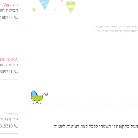
ויה - Via
חבילות חור
160325
ודים בע"מ ו/או שוקי גבאי לא יהיו
 ו/או למסתמך על האמור באתר.
SERA סרה
חתונות חורף ה
305221
גבריאל
חתונת חורף הח
319310
ינוק בתקופה זו תשמחו לקבל קצת רעיונות לשמות