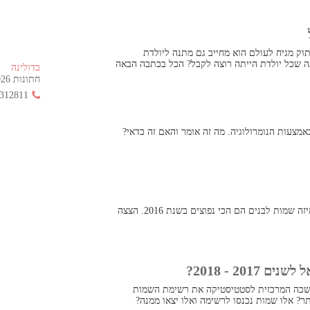
וק מגיח לעולם הוא מחייב גם מתנה ליולדת
ה שכל יולדת הייתה רוצה לקבל? הכל בכתבה הבאה
בדולינה
חתונות 2026 החל מ- 355 ש"ח בלבד!
312811
מצעות הנומרולוגיה. מה זה אומר והאם זה כדאי?
דרך טובה לבחור שם לתינוק שלכם הוא לבדוק איזה שמות לבנים הם הכי נפוצים בשנת 2016. הצצה
20 - 2018?
שכה המרכזית לסטטיסטיקה את רשימת השמות
ר? אלו שמות נכנסו לרשימה ואלו יצאו ממנה?