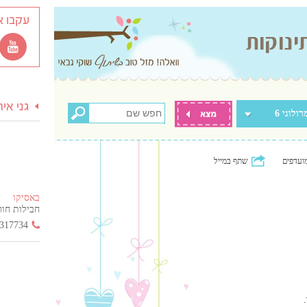
עקבו א
גני אי
רולוגי 6
ועדפים
שתף במייל
באסיקו
חבילות חור
317734