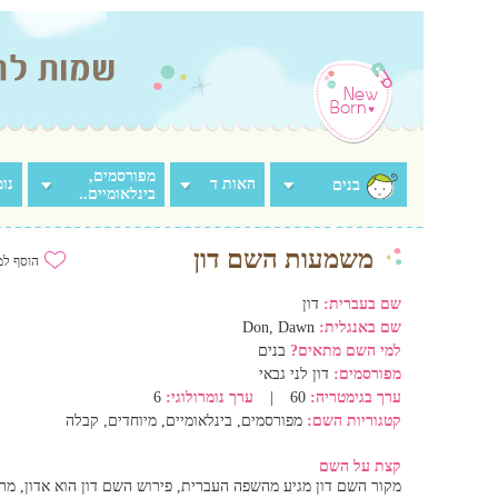
מפורסמים,
האות ד
נומ
בנים
בינלאומיים..
משמעות השם דון
הוסף למ
שם בעברית:
דון
שם באנגלית:
Don, Dawn
למי השם מתאים?
בנים
מפורסמים:
דון לני גבאי
ערך בגימטריה:
60
|
ערך נומרולוגי:
6
קטגוריות השם:
מפורסמים, בינלאומיים, מיוחדים, קבלה
קצת על השם
מקור השם דון מגיע מהשפה העברית, פירוש השם דון הוא אדון, מר.