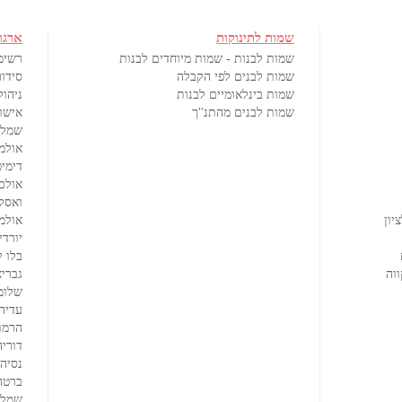
שמות לתינוקות
ארגו
שמות לבנות - שמות מיוחדים לבנות
רשימ
שמות לבנים לפי הקבלה
סידור
שמות בינלאומיים לבנות
ניהול
שמות לבנים מהתנ''ך
אישורי
שמלו
אולמ
דימיט
אולם
ואסק
יון
אולמי
יורדי
בלו 
וה
גבריא
שלומ
עדיה
הרמוז
דוריה
נסיה
ברטה
שמלו