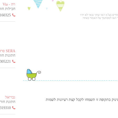
ויה - Via
חבילות חור
160325
ודים בע"מ ו/או שוקי גבאי לא יהיו
 ו/או למסתמך על האמור באתר.
SERA סרה
חתונות חורף ה
305221
גבריאל
ינוק בתקופה זו תשמחו לקבל קצת רעיונות לשמות
חתונת חורף הח
319310