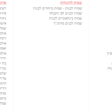
שמות לתינוקות
ארגו
שמות לבנות - שמות מיוחדים לבנות
רשימ
שמות לבנים לפי הקבלה
סידור
שמות בינלאומיים לבנות
ניהול
שמות לבנים מהתנ''ך
אישורי
שמלו
אולמ
דימיט
אולם
ואסק
יון
אולמי
יורדי
בלו 
וה
גבריא
שלומ
עדיה
הרמוז
דוריה
נסיה
ברטה
שמלו