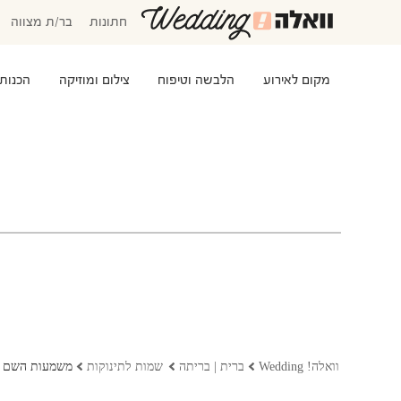
חתונות
בר/ת מצווה
מקום לאירוע
הלבשה וטיפוח
צילום ומוזיקה
הכנות
המוזמנים שלי
אישורי הגעה
סידור שולחנות
התקציב שלי
משימות לביצוע
שמלות כלה
שמות לתינוקות
וואלה! Wedding
ברית | בריתה
שמות לתינוקות
משמעות השם א