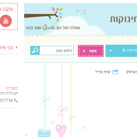
עקבו א
גני אי
רולוגי 8
ועדפים
שתף במייל
באסיקו
חבילות חור
317734