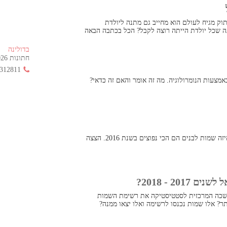
וק מגיח לעולם הוא מחייב גם מתנה ליולדת
ה שכל יולדת הייתה רוצה לקבל? הכל בכתבה הבאה
בדולינה
חתונות 2026 החל מ- 355 ש"ח בלבד!
312811
מצעות הנומרולוגיה. מה זה אומר והאם זה כדאי?
דרך טובה לבחור שם לתינוק שלכם הוא לבדוק איזה שמות לבנים הם הכי נפוצים בשנת 2016. הצצה
20 - 2018?
שכה המרכזית לסטטיסטיקה את רשימת השמות
ר? אלו שמות נכנסו לרשימה ואלו יצאו ממנה?