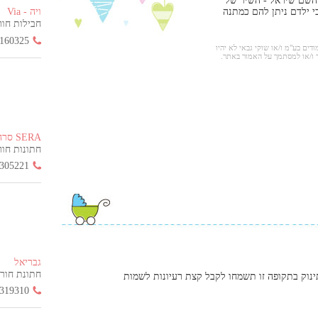
 השם שיראל - השיר של
 ילדם ניתן להם כמתנה
ויה - Via
חבילות חור
160325
ודים בע"מ ו/או שוקי גבאי לא יהיו
 ו/או למסתמך על האמור באתר.
SERA סרה
חתונות חורף ה
305221
גבריאל
חתונת חורף הח
ינוק בתקופה זו תשמחו לקבל קצת רעיונות לשמות
319310