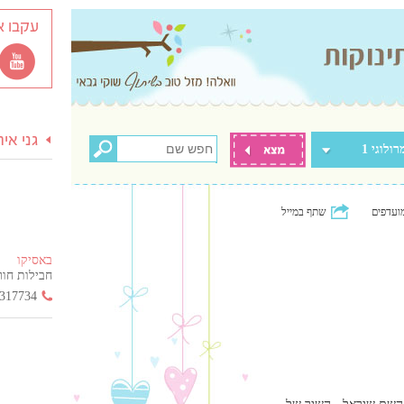
עקבו א
גני אי
רולוגי 1
ועדפים
שתף במייל
באסיקו
חבילות חור
317734