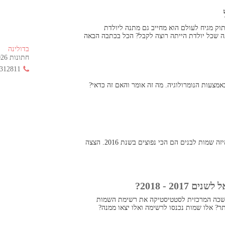
וק מגיח לעולם הוא מחייב גם מתנה ליולדת
ה שכל יולדת הייתה רוצה לקבל? הכל בכתבה הבאה
בדולינה
חתונות 2026 החל מ- 355 ש"ח בלבד!
312811
מצעות הנומרולוגיה. מה זה אומר והאם זה כדאי?
דרך טובה לבחור שם לתינוק שלכם הוא לבדוק איזה שמות לבנים הם הכי נפוצים בשנת 2016. הצצה
20 - 2018?
שכה המרכזית לסטטיסטיקה את רשימת השמות
ר? אלו שמות נכנסו לרשימה ואלו יצאו ממנה?