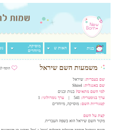
מוסיקה,
האות ש
נומ
בנות
מיוחדים
ובנים
משמעות השם שיראל
הוסף למ
שם בעברית:
שיראל
שם באנגלית:
Shirel
למי השם מתאים?
בנות ובנים
ערך בגימטריה:
541
|
ערך נומרולוגי:
1
קטגוריות השם:
מוסיקה, מיוחדים
קצת על השם
מקור השם שיראל הוא בשפה העברית.