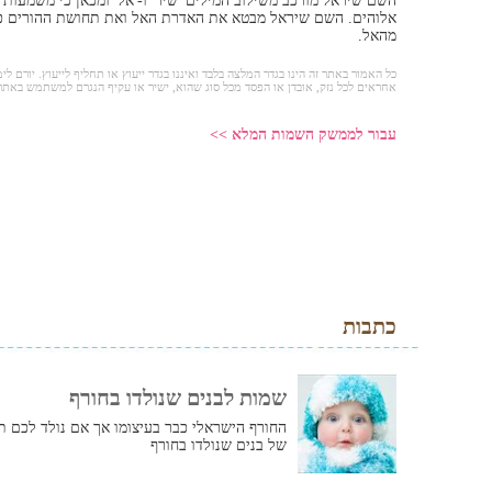
השם שיראל מורכב משילוב המילים 'שיר' ו-'אל' ומכאן כי משמעות
אלוהים. השם שיראל מבטא את האדרת האל ואת תחושת ההורים כי
מהאל.
כל האמור באתר זה הינו בגדר המלצה בלבד ואיננו בגדר ייעוץ או תחליף לייעוץ. יורם לימ
אחראים לכל נזק, אובדן או הפסד מכל סוג שהוא, ישיר או עקיף הנגרם למשתמש באתר
עבור לממשק השמות המלא >>
כתבות
שמות לבנים שנולדו בחורף
החורף הישראלי כבר בעיצומו אך אם נולד לכם ת
של בנים שנולדו בחורף