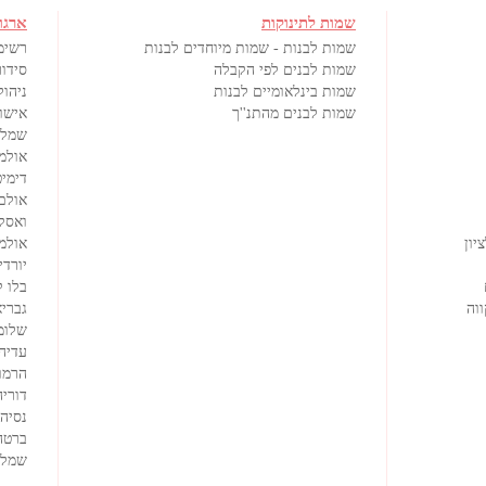
שמות לתינוקות
ארגו
שמות לבנות - שמות מיוחדים לבנות
רשימ
שמות לבנים לפי הקבלה
סידור
שמות בינלאומיים לבנות
ניהול
שמות לבנים מהתנ''ך
אישורי
שמלו
אולמ
דימיט
אולם
ואסק
יון
אולמי
יורדי
בלו 
וה
גבריא
שלומ
עדיה
הרמוז
דוריה
נסיה
ברטה
שמלו