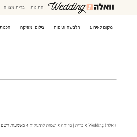
חתונות
בר/ת מצווה
מקום לאירוע
הלבשה וטיפוח
צילום ומוזיקה
הכנות
המוזמנים שלי
אישורי הגעה
סידור שולחנות
התקציב שלי
משימות לביצוע
שמלות כלה
שמות לתינוקות
וואלה! Wedding
ברית | בריתה
שמות לתינוקות
משמעות השם 