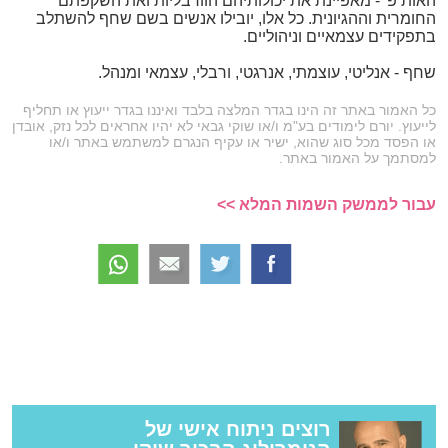
האות פ' - מאפיינת את יכולותיהם הוורבליות ואת השקפתם
החומרית וההגיונית. כל אלו, יובילו אנשים בשם שחף להשתלב
בתפקידים עצמאיים וניהוליים.
שחף - אנליטי, עוצמתי, אנרגטי, ורבלי, עצמאי ומנהל.
כל האמור באתר זה הינו בגדר המלצה בלבד ואיננו בגדר ייעוץ או תחליף
לייעוץ. יורם לימודים בע"מ ו/או שוקי גבאי לא יהיו אחראים לכל נזק, אובדן
או הפסד מכל סוג שהוא, ישיר או עקיף הנגרם למשתמש באתר ו/או
למסתמך על האמור באתר.
עבור לממשק השמות המלא >>
רוצים ניתוח אישי של