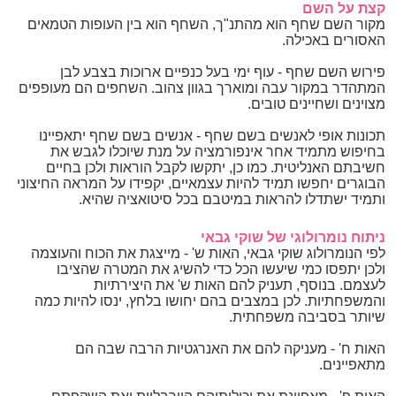
קצת על השם
מקור השם שחף הוא מהתנ"ך, השחף הוא בין העופות הטמאים
האסורים באכילה.
פירוש השם שחף - עוף ימי בעל כנפיים ארוכות בצבע לבן
המתהדר במקור עבה ומוארך בגוון צהוב. השחפים הם מעופפים
מצוינים ושחיינים טובים.
תכונות אופי לאנשים בשם שחף - אנשים בשם שחף יתאפיינו
בחיפוש מתמיד אחר אינפורמציה על מנת שיוכלו לגבש את
חשיבתם האנליטית. כמו כן, יתקשו לקבל הוראות ולכן בחיים
הבוגרים יחפשו תמיד להיות עצמאיים, יקפידו על המראה החיצוני
ותמיד ישתדלו להראות במיטבם בכל סיטואציה שהיא.
ניתוח נומרולוגי של שוקי גבאי
לפי הנומרולוג שוקי גבאי, האות ש' - מייצגת את הכוח והעוצמה
ולכן יתפסו כמי שיעשו הכל כדי להשיג את המטרה שהציבו
לעצמם. בנוסף, תעניק להם האות ש' את היצירתיות
והמשפחתיות. לכן במצבים בהם יחושו בלחץ, ינסו להיות כמה
שיותר בסביבה משפחתית.
האות ח' - מעניקה להם את האנרגטיות הרבה שבה הם
מתאפיינים.