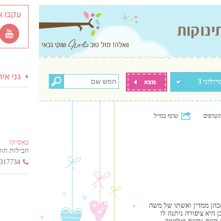
עקבו א
גני אי
רולוגי 3
ועדפים
שתף במייל
באסיקו
חבילות חור
317734
הכהן ממדין ואשתו של משה
 היא ציפורה ניתנה לו