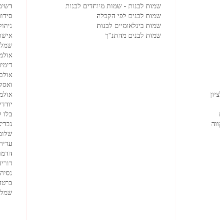
שמות לבנות - שמות מיוחדים לבנות
רשימ
שמות לבנים לפי הקבלה
סידור
שמות בינלאומיים לבנות
ניהול
שמות לבנים מהתנ''ך
אישורי
שמלו
אולמ
דימיט
אולם
ואסק
יון
אולמי
יורדי
בלו 
וה
גבריא
שלומ
עדיה
הרמוז
דוריה
נסיה
ברטה
שמלו