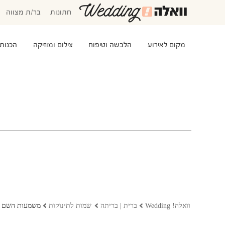
חתונות
בר/ת מצווה
מקום לאירוע
הלבשה וטיפוח
צילום ומוזיקה
הכנות
המוזמנים שלי
אישורי הגעה
סידור שולחנות
התקציב שלי
משימות לביצוע
שמלות כלה
שמות לתינוקות
וואלה! Wedding
ברית | בריתה
שמות לתינוקות
משמעות השם צ