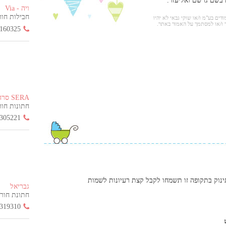
 בשם גרשם ואליעזר.
ויה - Via
חבילות חור
ודים בע"מ ו/או שוקי גבאי לא יהיו
 ו/או למסתמך על האמור באתר.
160325
SERA סרה
חתונות חורף ה
305221
ינוק בתקופה זו תשמחו לקבל קצת רעיונות לשמות
גבריאל
חתונת חורף הח
319310