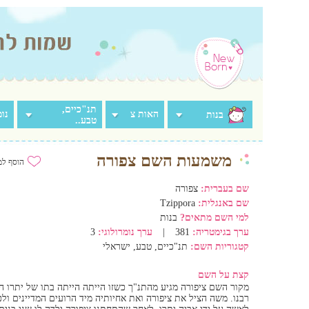
תנ"כיים,
האות צ
נומ
בנות
טבע..
משמעות השם צפורה
הוסף למ
שם בעברית:
צפורה
שם באנגלית:
Tzippora
למי השם מתאים?
בנות
ערך בגימטריה:
381
|
ערך נומרולוגי:
3
קטגוריות השם:
תנ"כיים, טבע, ישראלי
קצת על השם
מקור השם ציפורה מגיע מהתנ"ך כשזו הייתה הייתה בתו של יתרו 
רבנו. משה הציל את ציפורה ואת אחיותיה מיד הרועים המדיינים ולכן