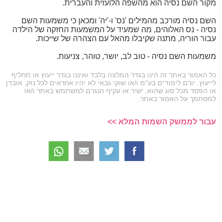
מקור השם נסיה הוא מהשפה הלועזית והעברית.
השם נסיה מורכב מהמילים 'נס' ו-'יה' ומכאן כי משמעות השם
נסיה - נס האלוהים, מה שמעיד על המשמעות החזקה של הילדה
עבור הוריה, מתנה שקיבלו מהאל עם הצהרה של שייכות.
משמעות השם נסיה - טוב לב, יושר, טוהר, צניעות.
כל האמור באתר זה הינו בגדר המלצה בלבד ואיננו בגדר ייעוץ או תחליף
לייעוץ. יורם לימודים בע"מ ו/או שוקי גבאי לא יהיו אחראים לכל נזק, אובדן
או הפסד מכל סוג שהוא, ישיר או עקיף הנגרם למשתמש באתר ו/או
למסתמך על האמור באתר.
עבור לממשק השמות המלא >>