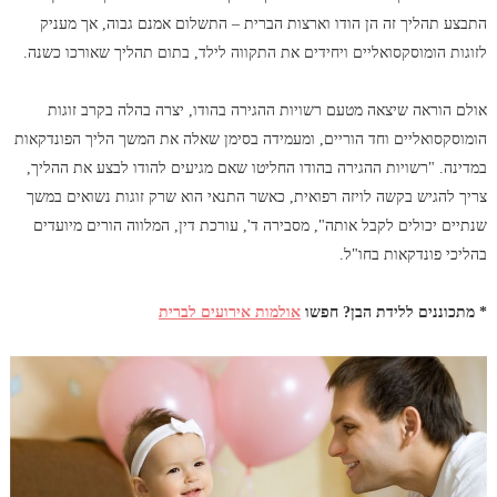
התבצע תהליך זה הן הודו וארצות הברית – התשלום אמנם גבוה, אך מעניק
לזוגות הומוסקסואליים ויחידים את התקווה לילד, בתום תהליך שאורכו כשנה.
אולם הוראה שיצאה מטעם רשויות ההגירה בהודו, יצרה בהלה בקרב זוגות
הומוסקסואליים וחד הוריים, ומעמידה בסימן שאלה את המשך הליך הפונדקאות
במדינה. "רשויות ההגירה בהודו החליטו שאם מגיעים להודו לבצע את ההליך,
צריך להגיש בקשה לויזה רפואית, כאשר התנאי הוא שרק זוגות נשואים במשך
שנתיים יכולים לקבל אותה", מסבירה ד', עורכת דין, המלווה הורים מיועדים
בהליכי פונדקאות בחו"ל.
* מתכוננים ללידת הבן? חפשו
אולמות אירועים לברית