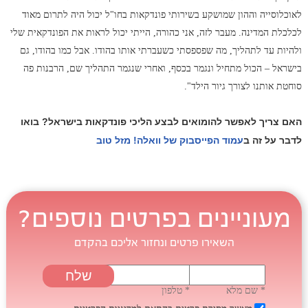
לאוכלוסייה וההון שמושקע בשירותי פונדקאות בחו"ל יכול היה לתרום מאוד
לכלכלת המדינה. מעבר לזה, אני כהורה, הייתי יכול לראות את הפונדקאית שלי
ולהיות עד לתהליך, מה שפספסתי כשעברתי אותו בהודו. אבל כמו בהודו, גם
בישראל – הכול מתחיל ונגמר בכסף, ואחרי שנגמר התהליך שם, הרבנות פה
סוחטת אותנו לצורך גיור הילד".
האם צריך לאפשר להומואים לבצע הליכי פונדקאות בישראל? בואו
לדבר על זה ב
עמוד הפייסבוק של וואלה! מזל טוב
מעוניינים בפרטים נוספים?
השאירו פרטים ונחזור אליכם בהקדם
* שם מלא
* טלפון