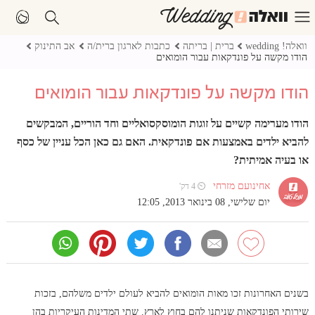
וואלה! wedding
ברית | בריתה
כתבות לארגון ברית/ה
אב התינוק
הודו מקשה על פונדקאות עבור הומואים
הודו מקשה על פונדקאות עבור הומואים
הודו מערימה קשיים על זוגות הומוסקסואליים וחד הוריים, המבקשים
להביא ילדים באמצעות אם פונדקאית. האם גם כאן הכל עניין של כסף
או בעיה אמיתית?
אחינועם מזרחי
⏲ 4 דק'
יום שלישי, 08 בינואר 2013, 12:05
בשנים האחרונות זכו מאות הומואים להביא לעולם ילדים משלהם, בזכות
שירותי הפונדקאות שניתנו להם בחוץ לארץ. שתי המדינות העיקריות בהן