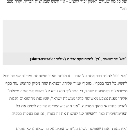
ועל כל מה שעולם ראשון יכול להציע – אין חשש שבארצות הברית יקרה מצב
כזה".
'לא' להומואים, 'כן' להטרוסקסואלים (צילום: shutterstock)
"אני יכול להגיד דבר אחד על הודו – זו מדינה מאוד מושחתת ומדינה שאתה יכול
להשיג כל דבר בכסף", מוסיף אמיר אליהו. "כנראה שזה ניסיון להוציא עוד כסף
מישראלים באמצעות שוחד, כי התהליך הוא נורא קל ופשוט אם אתה משלם".
אליהו מפנה אצבע מאשימה כלפי ממשלת ישראל, שמונעת מהומואים לפנות
להריון פונדקאי בתוך המדינה. "אני חושב שהמדינה צריכה לשים את כל
הפרימיטיביות בצד ולאפשר לנו לעשות את זה בארץ, גם אם בעלות כספית.
"אין נקודה אחת שאפשר לשים עלינו שתצביע על כך שאנחנו לא טובים