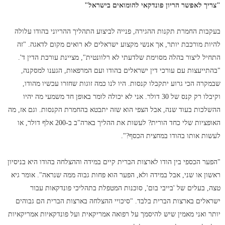
"צריך לאפשר הריון פונדקאי להומואים בישראל"
בעקבות החמרת תקנות ההגירה, פנייה לביצוע התהליך ההריוני בהודו עלולה
להיות מורכבת יותר, אך אנשי מקצוע ישראלים לא רואים מקום לדאגה. "זה
התחיל ליצור בהלה מסוימת שלדעתי לא רלוונטית", מציינת עורכת הדין ד'.
"בהתייעצות עם עורכי דין ישראלים בהודו ועם המרפאות, הגענו למסקנה,
שבמקרה הכי גרוע יתקבלו קנסות. היו לנו כמה זוגות שחזרו עכשיו מהודו,
וקיבלו רק קנס של 30 דולר. אני לא יכולה לומר באופן חד משמעי מה יהיו
ההשלכות בעוד שנה, אבל הצפי הוא שזה יתבטא בהחמרת הקנסות. וגם אז, מה
האופציות שלי כחד הורית? לעשות את ההליך בארה"ב ב-200 אלף דולר, או
לעשות אותו בהודו במחצית הכסף?".
"הפער הכספי בין הודו לארצות הברית קיים במידה וההצלחה בהודו היא בניסיון
ראשון או שני, אבל במידה ולא, הפער הוא פחות גבוה ממה שנראה". אומר גיא
טצה, בעלים של 'בייבי בום', סוכנות המטפלת בתהליכי פונדקאות עבור
ישראלים בארצות הברית בלבד. "סיכויי ההצלחה בארצות הברית הם גבוהים
יותר ואני מאמין שיש להיסמך על רפואה אמריקאית ועל פונדקאיות אמריקאיות