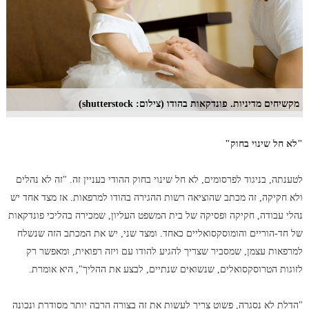
מקשיחים מדיניות. פונדקאות בהודו (צילום: shutterstock)
"לא חל שינוי בחוק"
לטענתה, בניגוד לפרסומים, לא חל שינוי בחוק ההודי בעניין זה. "זה לא נהלים
ולא חקיקה, זה מכתב שהוציאה רשות ההגירה בהודו למרפאות. אז מצד אחד יש
נהלי עבודה, חקיקה ופסיקה של בית המשפט העליון, שמכירה בהליכי פונדקאות
של חד-הוריים והומוסקסואליים כאחד. ומצד שני, יש את המכתב הזה שנשלח
למרפאות עצמן, שמסביר שצריך להגיע להודו עם ויזה רפואית, ומאפשר רק
לזוגות הטרוסקסואלים, שנשואים שנתיים, לבצע את ההליך", היא אומרת.
"הדלת לא נסגרה, פשוט צריך לעשות את זה בצורה הרבה יותר מסודרת ונכונה