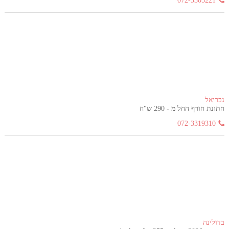
072-3305221
גבריאל
חתונת חורף החל מ - 290 ש"ח
072-3319310
בדולינה