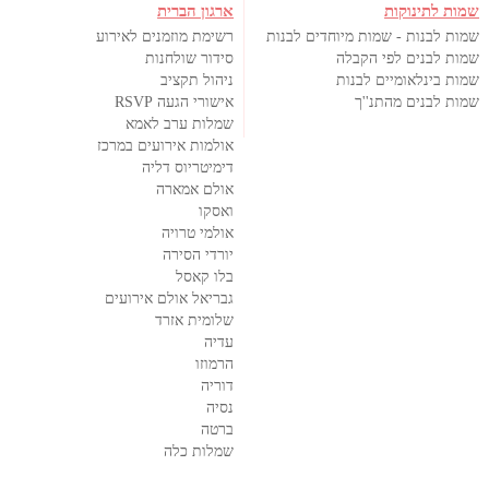
שמות לתינוקות
ארגון הברית
שמות לבנות - שמות מיוחדים לבנות
רשימת מוזמנים לאירוע
שמות לבנים לפי הקבלה
סידור שולחנות
שמות בינלאומיים לבנות
ניהול תקציב
שמות לבנים מהתנ''ך
אישורי הגעה RSVP
שמלות ערב לאמא
אולמות אירועים במרכז
דימיטריוס דליה
אולם אמארה
ואסקו
אולמי טרויה
יורדי הסירה
בלו קאסל
גבריאל אולם אירועים
שלומית אזרד
עדיה
הרמוזו
דוריה
נסיה
ברטה
שמלות כלה