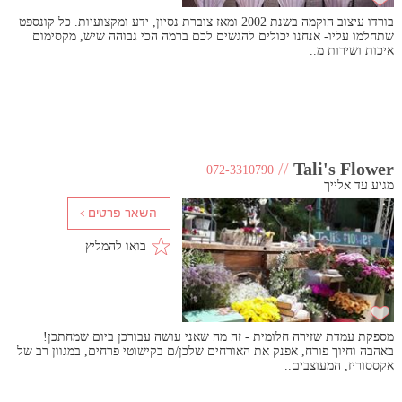
בורדו עיצוב הוקמה בשנת 2002 ומאז צוברת נסיון, ידע ומקצועיות. כל קונספט
שתחלמו עליו- אנחנו יכולים להגשים לכם ברמה הכי גבוהה שיש, מקסימום
איכות ושירות מ..
//
Tali's Flower
072-3310790
מגיע עד אלייך
בואו להמליץ
מספקת עמדת שזירה חלומית - זה מה שאני עושה עבורכן ביום שמחתכן!
באהבה וחיוך פורח, אפנק את האורחים שלכן/ם בקישוטי פרחים, במגוון רב של
אקססוריז, המעוצבים..