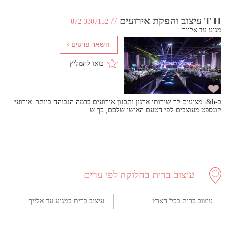
T H עיצוב והפקת אירועים
//
072-3307152
מגיע עד אלייך
בואו להמליץ
ב-t&h מציעים לך שירותי ארגון ותכנון אירועים ברמה הגבוהה ביותר. אירועי
קונספט מעוצבים לפי הטעם האישי שלכם, כך ש..
עיצוב ברית בחלוקה לפי ערים
עיצוב ברית בכל הארץ
עיצוב ברית במגיע עד אלייך