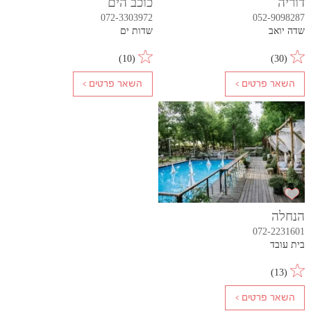
דוריה
כוכב הים
072-3303972
052-9098287
שדה יואב
שדות ים
)
10
(
)
30
(
הנחלה
072-2231601
בית עובד
)
13
(