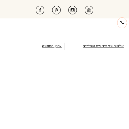
📞
אולמות וגני אירועים מומלצים
ארגון החתונה
טאו אולם אירועים
כל הכלים לניהול חתונה
דימיטריוס דליה
ארגון רשימת מוזמנים
אולם אמארה
ניהול תקציב חתונה
ואסקו
עיצוב הזמנה דיגיטלית לחתונה
אולמי טרויה
כתבות וטיפים לארגון חתונה
יורדי הסירה תל אביב
מחשבון כמה לתת לחתונה
בלו קאסל אשדוד
מחירון זמרים לחתונה
גבריאל אולם אירועים
מבצעים חמים
שלומית אזרד
עדיה
הרמוזו
דוריה
נסיה