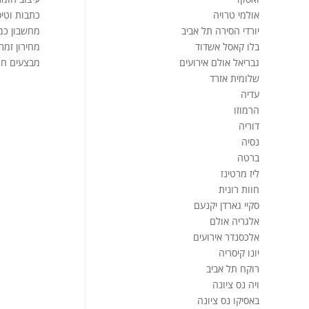
אולמי טרויה
כתבות וטיפ
יורדי הסירה תל אביב
מחשבון כמ
בלו קאסל אשדוד
מחירון זמר
גבריאל אולם אירועים
מבצעים חמ
שלומית אזרד
עדיה
הרמוזו
דוריה
נסיה
ברטה
ליז מרטינז
חוות רונית
סקיי גארדן יקנעם
אלגריה אולם
אלכסנדר אירועים
יונו קיסריה
רוקח תל אביב
ויה נס ציונה
באסיקו נס ציונה