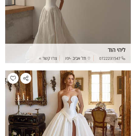
ליהי הוד
תל אביב -יפו
צרו קשר
0722231547