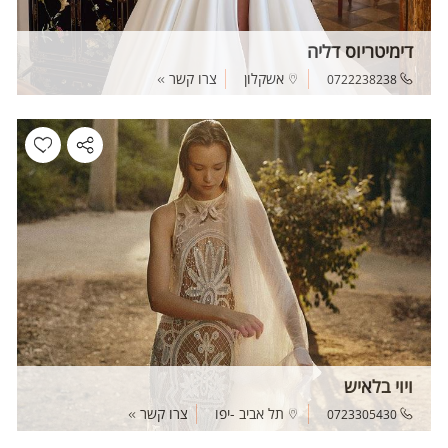
דימיטריוס דליה
אשקלון
צרו קשר
0722238238
ויוי בלאיש
תל אביב -יפו
צרו קשר
0723305430