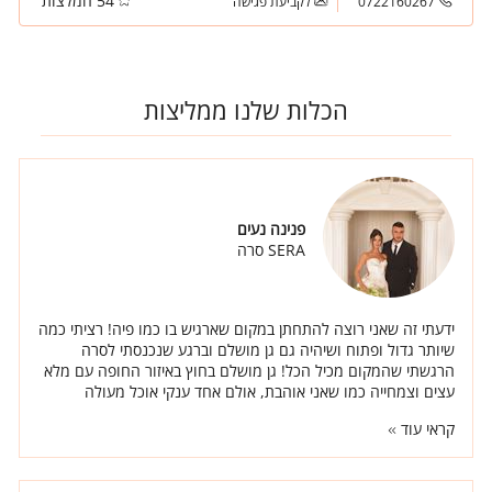
54 המלצות
שמלת חלומותיך...
0722160267
לקביעת פגישה
הכלות שלנו ממליצות
פנינה נעים
SERA סרה
ידעתי זה שאני רוצה להתחתן במקום שארגיש בו כמו פיה! רציתי כמה
שיותר גדול ופתוח ושיהיה גם גן מושלם וברגע שנכנסתי לסרה
הרגשתי שהמקום מכיל הכל! גן מושלם בחוץ באיזור החופה עם מלא
עצים וצמחייה כמו שאני אוהבת, אולם אחד ענקי אוכל מעולה
ואנשים באמת טובים.
קראי עוד