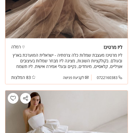
ליז מרטינז
רמלה
ליז מרטינז מעצבת שמלות כלה צרפתיה - ישראלית המוערכת בארץ
ובעולם. בקולקציות השונות, מציגה ליז מבחר שמלות בעיצובים
אציליים, קלאסיים, מיוחדים, נקיים ובעלי אמירה אישית. ליז תשמח
להכיר אותך ויחד ליצור עבורך את המראה המושלם ליום המאושר
83 המלצות
בחייך. קבעי פגישה עוד היום
0722160383
לקביעת פגישה