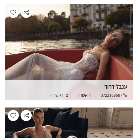
ענבל דרור
אשדוד
צרו קשר
0722163687