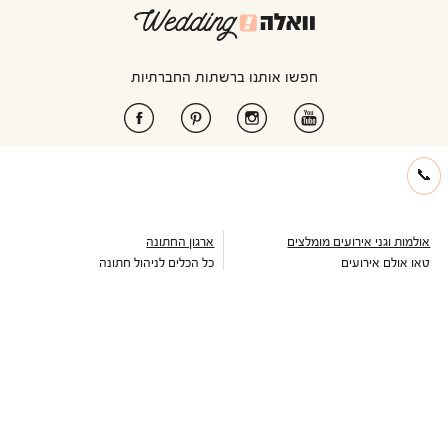
חפשו אותנו ברשתות החברתיות
📞
אולמות וגני אירועים מומלצים
ארגון החתונה
טאו אולם אירועים
כל הכלים לניהול חתונה
דימיטריוס דליה
ארגון רשימת מוזמנים
אולם אמארה
ניהול תקציב חתונה
ואסקו
עיצוב הזמנה דיגיטלית לחתונה
אולמי טרויה
כתבות וטיפים לארגון חתונה
יורדי הסירה תל אביב
מחשבון כמה לתת לחתונה
בלו קאסל אשדוד
מחירון זמרים לחתונה
גבריאל אולם אירועים
מבצעים חמים
שלומית אזרד