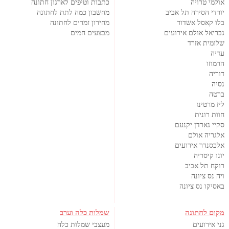
אולמי טרויה
כתבות וטיפים לארגון חתונה
יורדי הסירה תל אביב
מחשבון כמה לתת לחתונה
בלו קאסל אשדוד
מחירון זמרים לחתונה
גבריאל אולם אירועים
מבצעים חמים
שלומית אזרד
עדיה
הרמוזו
דוריה
נסיה
ברטה
ליז מרטינז
חוות רונית
סקיי גארדן יקנעם
אלגריה אולם
אלכסנדר אירועים
יונו קיסריה
רוקח תל אביב
ויה נס ציונה
באסיקו נס ציונה
מקום לחתונה
שמלות כלה וערב
גני אירועים
מעצבי שמלות כלה