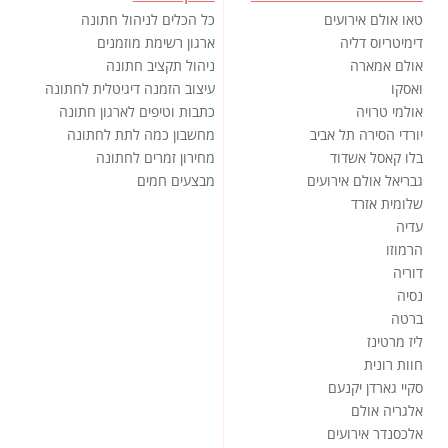
טאו אולם אירועים
כל הכלים לניהול חתונה
דימיטריוס דליה
ארגון רשימת מוזמנים
אולם אמארה
ניהול תקציב חתונה
ואסקו
עיצוב הזמנה דיגיטלית לחתונה
אולמי טרויה
כתבות וטיפים לארגון חתונה
יורדי הסירה תל אביב
מחשבון כמה לתת לחתונה
בלו קאסל אשדוד
מחירון זמרים לחתונה
גבריאל אולם אירועים
מבצעים חמים
שלומית אזרד
עדיה
הרמוזו
דוריה
נסיה
ברטה
ליז מרטינז
חוות רונית
סקיי גארדן יקנעם
אלגריה אולם
אלכסנדר אירועים