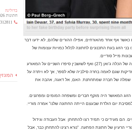
בדולינה
חתונות 2026 החל מ- 355 ש"ח בלבד!
3312811
כאשר אף אחד מהאורחים, אפילו ההורים שלהם, לא ידעו דבר
בני הזוג בעת התכנונים לחתונה לכלול כמויות עצומות של
נות מייל סודיים.
היחידה שהייתה שותפה לסוד לאורך כל הדרך הייתה אחותה הקטנה של הכלה ג'ואן (27) ואף לשושבין סיפרו השניים על המאורע
באדיקות שגם לאמה בחרה סילביה שלא לספר, אך לא ויתרה על
המגזין
ו שמלה של חברה שמתחתנת. האם, אל דאגה, אהבה את
זוג המאושר היה מוקף חברים ומשפחה המומים ומפרגנים.
מסיבת יום הולדת שבעצם הייתה החתונה שלנו" אמרה מוריי.
ים. הם מעידים כי תמיד רצו להתחתן אבל העבודה וגידול
יי הרעיון של חתונת הפתעה. "נורא רצינו להתחתן כבר, אבל