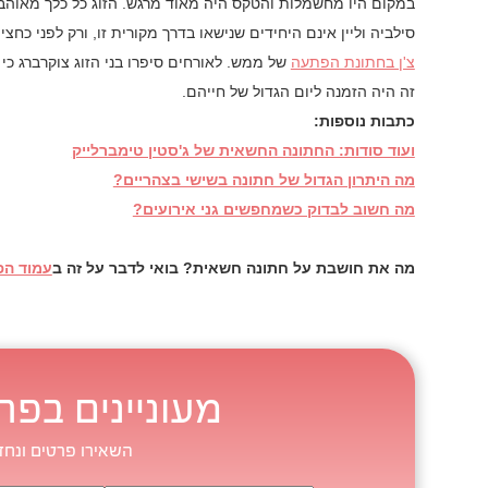
במקום היו מחשמלות והטקס היה מאוד מרגש. הזוג כל כלך מאוהב
סילביה וליין אינם היחידים שנישאו בדרך מקורית זו, ורק לפני כחצ
צ'ן בחתונת הפתעה
של ממש. לאורחים סיפרו בני הזוג צוקרברג כי
זה היה הזמנה ליום הגדול של חייהם.
כתבות נוספות:
ועוד סודות: החתונה החשאית של ג'סטין טימברלייק
מה היתרון הגדול של חתונה בשישי בצהריים?
מה חשוב לבדוק כשמחפשים גני אירועים?
מה את חושבת על חתונה חשאית? בואי לדבר על זה ב
עמוד הפ
מעוניינים בפר
השאירו פרטים ונחז