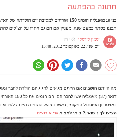
חתונה בהפתעה
בני זוג מאנגליה הזמינו 150 אורחים למסיבת י
תכננו בסתר כמעט שנה. מעניין אם הם גם ויתרו על הצ'קים לחתו
יסמין לידסקי
⏲ 4 דק'
יום שני, 22 באוקטובר 2012, 13:48
באצטדיון הפוטבול המקומי, כאשר בפועל ההזמנה הייתה לאירוע 
הציעו לך נישואין? בואי למצוא
גני אירועים