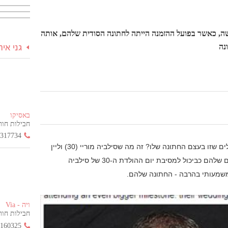
ום הולדתה של האישה, כאשר בפועל ההזמנה הייתה לחתונה הסודית שלהם, אותה
נה
גני אי
באסיקו
חבילות חור
3317734
מה הייתם חושבים אם הייתם מגיעים לחגוג יום הולדת לחבר ומגלים שזו בעצם החתונה שלו? זה מה שסילביה מוריי (30) וליין
דואר (37) מאנגליה עשו לחבריהם. הם הזמינו את כל 150 האורחים שלהם כביכול למסיבת יום ההולדת ה-30 של סילביה
משמעותי בהרבה - החתונה שלהם.
ויה - Via
חבילות חור
2160325