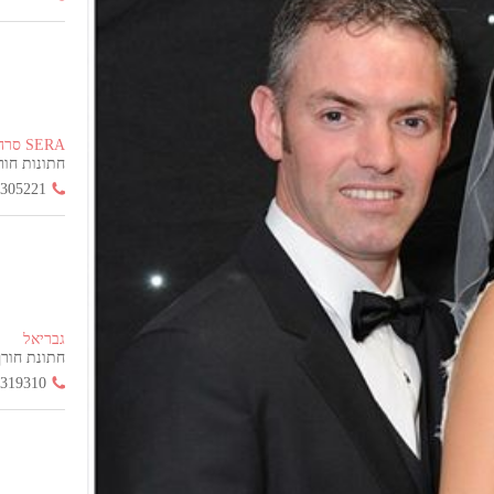
SERA סרה
חתונות חורף הח
3305221
גבריאל
חתונת חורף החל
3319310