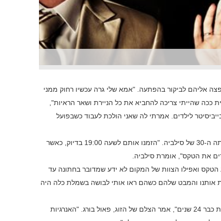
צה אליהם לביקור בהפתעה. "אמא שלי גרה עכשיו רחוק ממני
ית ככה שהייתי צריכה להחביא את כל הניירת ושאר הראיות",
ייביסיטר לילדים. אמרתי לה שאני הולכת לעבוד כשבפועל
את ההזמנה לחתונה שלחו בני הזוג לאורחים במסווה של יום הולדתה ה-30 של סילביה. "הזמנו אותם לשעה 19:00 בדיוק, כאשר
הטקס ואפילו הצוות של המקום לא ידע שמדובר בחתונה עד
ות אותנו והמבט שלהם כשהם ראו אותי לבושה בשמלת כלה היה
"זו הייתה הפעם הראשונה בחיים שראיתי דבר כזה ואני צלם חתונות כבר 24 שנים", אמר הצלם של הזוג, פאול בורג. "האנרגיות