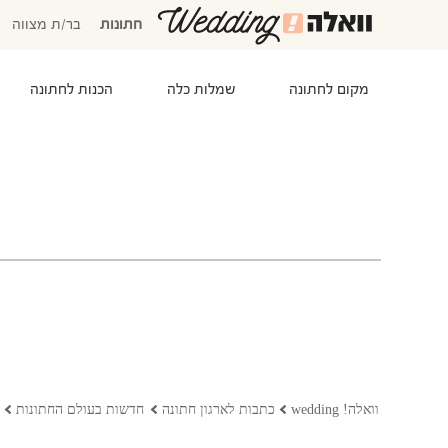
חתונות
בר/ת מצווה
מקום לחתונה
שמלות כלה
הכנות לחתונה
המוזמנים שלי
אישורי הגעה
סידור שולחנות
התקציב שלי
משימות לביצוע
המועדפים שלי
שמלות כלה
וואלה! wedding
כתבות לארגון חתונה
חדשות בעולם החתונות