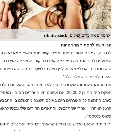
להפתיע את כולם (צילום: shutterstock)
הכי קשה להסתיר מהאמהות
לדבריה, שמירת הסוד נהייתה אפילו קשה יותר כאשר אמא שלה קפ
ושבועיים לפני החתונה היא באה אלינו לביקור והתארחה אצלנו בב
היא מספרת. "גם לאמא של ליין נאלצתי לשקר בזמן שהיא הייתה ב
הלכתי למדידות שמלת כלה".
הטקס היה מתוכן ל-20:00. אם אנשים היו מאחרים הם היו מפסידים את הטקס", אומרת סילביה.
בערב החתונה כל האורחים חיכו באולם השונה מהאולם בו התבצע 
הרגע האחרון. "אחרי שהתלבשנו והתארגנו ההורים שלי נכנסו לרא
פשוט פנטסטי".