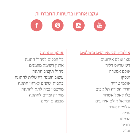
עקבו אחרינו ברשתות החברתיות
אולמות וגני אירועים מומלצים
ארגון החתונה
טאו אולם אירועים
כל הכלים לניהול חתונה
דימיטריוס דליה
ארגון רשימת מוזמנים
אולם אמארה
ניהול תקציב חתונה
ואסקו
עיצוב הזמנה דיגיטלית לחתונה
אולמי טרויה
כתבות וטיפים לארגון חתונה
יורדי הסירה תל אביב
מחשבון כמה לתת לחתונה
בלו קאסל אשדוד
מחירון זמרים לחתונה
גבריאל אולם אירועים
מבצעים חמים
שלומית אזרד
עדיה
הרמוזו
דוריה
נסיה