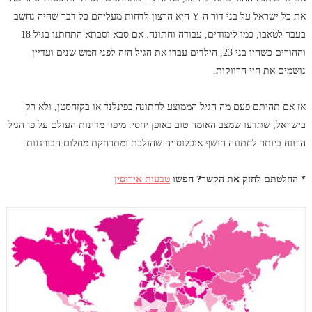
את כל ישראל על בני דור ה-Y היא הרצון לדחות מעליהם כל דבר שהיה נחשב
בעבר לטאבו, כמו לימודים, עבודה וחתונה. אם סבא וסבתא התחתנו בגיל 18
וההורים כשהיו בני 23, הילדים עברו את הגיל הזה לפני חמש שנים ועדיין
נושמים את חיי הרווקות.
אז אם תהיתם פעם מה הגיל הממוצע לחתונה בפינלנד או בקזחסטן, ולא רק
בישראל, שתדעו שמצב האומה טוב באופן יחסי. מיפוי מדינות העולם על פי הגיל
הרווח ביותר לחתונה חושף אוכלוסייה שהולכת ומתרחקת מחלום הבורגנות.
* החלטתם לחזק את הקשר? חפשו
טבעות אירוסין