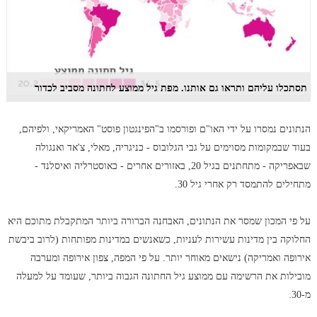
תסתכלו עליהם ותראו גם אותנו. מפת גיל ממוצע לחתונה מסביב לכדור
הנתונים נמסרו על ידי האו"ם ופורסמו ב"הפינגטון פוסט" האמריקאי, ולפיהם,
בעוד שבמקומות מסוימים על גבי הגלובוס - כניגריה, מאלי, צ'אד ואנגולה
שבאפריקה - מתחתנים בגיל 20, באזורים אחרים - כאוסטרליה ואיסלנד -
מתחילים להתמסד רק אחרי גיל 30.
על פי המכון שמסר את הנתונים, האבחנה הברורה ביותר המתקבלת מתוכם היא
החלוקה בין מדינות עשירות לעניות, כשאנשים במדינות מפותחות (לרוב ביבשת
אירופה ואמריקה) נישאים מאוחר יותר. על פי המפה, צפון אירופה ומערבה
מובילות את הרשימה עם ממוצע גיל החתונה הגבוה ביותר, שעומד על למעלה
מ-30.