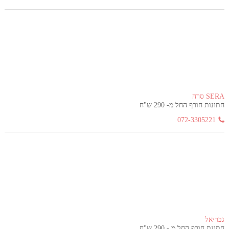
SERA סרה
חתונות חורף החל מ- 290 ש"ח
072-3305221
גבריאל
חתונת חורף החל מ - 290 ש"ח