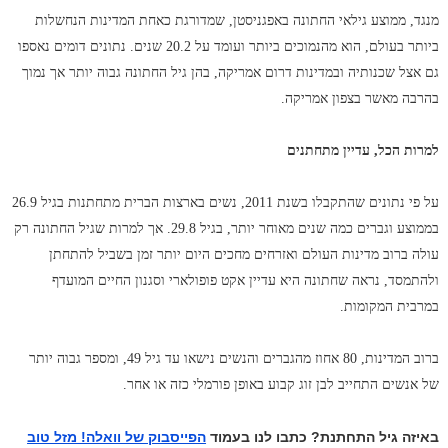
מנגד, ממוצע גילאי החתונה באפגניסטן, שמדורגת כאחת המדינות הנחשלות
ביותר בעולם, הוא מהנמוכים ביותר ועומד על 20.2 שנים. נתונים דומים נאספו
גם אצל שכנותיה ובמדינות דרום אמריקה, בהן גיל החתונה גבוה יותר אך נמוך
בהרבה מאשר בצפון אמריקה.
למרות הכל, עדיין מתחתנים
על פי נתונים שהתקבלו בשנת 2011, נשים בארצות הברית מתחתנות בגיל 26.9
בממוצע וגברים כמה שנים מאוחר יותר, בגיל 29.8. אך למרות שגיל החתונה רק
עולה ברוב מדינות העולם ואזרחים מחכים היום יותר זמן בשביל להתחתן
ולהתמסד, נראה שחתונה היא עדיין אקט פופולארי וסגנון החיים המועדף
במרבית המקומות.
ברוב המדינות, 80 אחוז מהגברים והנשים נישאו עד גיל 49, ומספר גבוה יותר
של אנשים התחייב לבן זוג קבוע באופן פורמלי כזה או אחר.
באיזה גיל התחתנת? כתבו לנו בעמוד
הפייסבוק של וואלה! מזל טוב