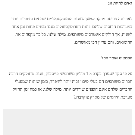
גאים להיות זוג
לאחרונה פורסם מחקר שטען שזוגות הומוסקסואליים שמחים וחיוביים יותר
במערכות היחסים שלהם. זוגות הטרוסקסואלים מנגד מפנים פחות זמן אחד
לשניה, אך חולקים אינטרסים משותפים.
מילה שלנו:
כל כך מקפחים את
ההומואים, והם עדיין הכי מאושרים.
הסטטוס אומר הכל
על פי סקר שנערך בקרב 1.3 מיליון משתמשי פייסבוק, זוגות שחולקים הרבה
חברים משותפים הם בעלי סיכוי גבוה יותר להיפרד, בזמן שזוגות שמעגלי
החברים שלהם אינם חופפים שורדים יותר.
מילה שלנו:
אז כמה זמן תחזיק
מערכת היחסים של מארק צוקרברג?