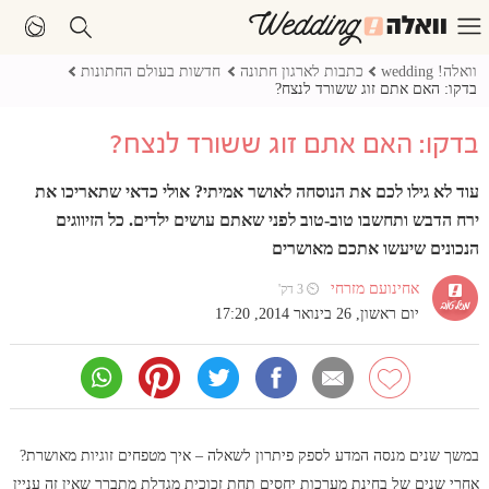
וואלה! wedding
כתבות לארגון חתונה
חדשות בעולם החתונות
בדקו: האם אתם זוג ששורד לנצח?
בדקו: האם אתם זוג ששורד לנצח?
עוד לא גילו לכם את הנוסחה לאושר אמיתי? אולי כדאי שתאריכו את
ירח הדבש ותחשבו טוב-טוב לפני שאתם עושים ילדים. כל הזיווגים
הנכונים שיעשו אתכם מאושרים
אחינועם מזרחי
⏲ 3 דק'
יום ראשון, 26 בינואר 2014, 17:20
במשך שנים מנסה המדע לספק פיתרון לשאלה – איך מטפחים זוגיות מאושרת?
אחרי שנים של בחינת מערכות יחסים תחת זכוכית מגדלת מתברר שאין זה עניין