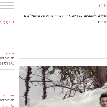
ורה
 החליטו להצטלם על רקע ארון קבורה כחלק מסט הצילומים
מונות
גני אי
באסיקו
חבילות חור
3317734
ויה - Via
חבילות חור
2160325