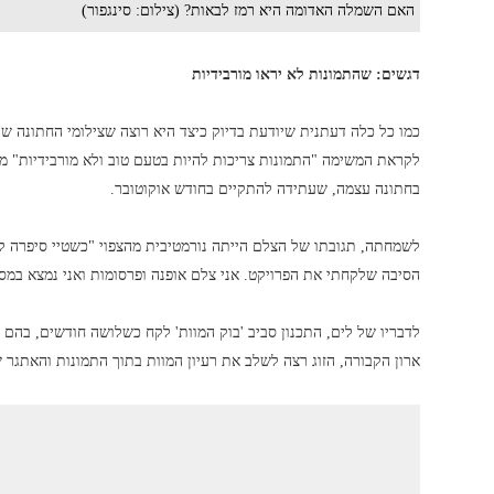
האם השמלה האדומה היא רמז לבאות? (צילום: סינגפור)
דגשים: שהתמונות לא יראו מורבידיות
כמו כל כלה דעתנית שיודעת בדיוק כיצד היא רוצה שצילומי החתונה שלה
לקראת המשימה "התמונות צריכות להיות בטעם טוב ולא מורבידיות" מס
בחתונה עצמה, שעתידה להתקיים בחודש אוקוטובר.
לשמחתה, תגובתו של הצלם הייתה נורמטיבית מהצפוי "כשטיי סיפרה לי ע
הסיבה שלקחתי את הפרויקט. אני צלם אופנה ופרסומות ואני נמצא במס
לדבריו של לים, התכנון סביב 'בוק המוות' לקח כשלושה חודשים, בהם 
ארון הקבורה, הזוג רצה לשלב את רעיון המוות בתוך התמונות והאתגר ש