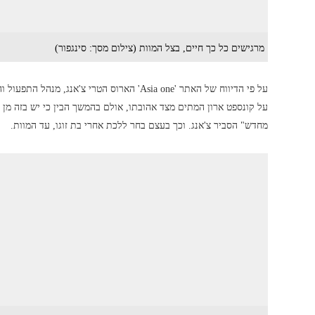
מרגישים כל כך חיים, בצל המוות (צילום מסך: סינגפור)
על פי הדיווח של האתר 'Asia one' הארוס הטרי 
על קונספט ארון המתים מצד אהובתו, אולם בהמשך הבין כי יש בזה מן ה
מחדש" הסביר צ'אנג. וכך בעצם בחר ללכת אחרי בת זוגו, עד המוות.