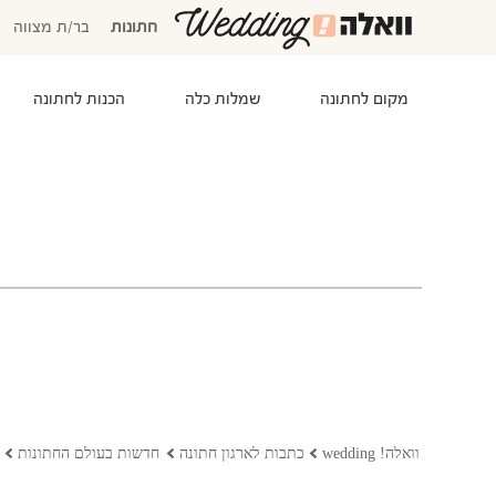
חתונות
בר/ת מצווה
מקום לחתונה
שמלות כלה
הכנות לחתונה
המוזמנים שלי
אישורי הגעה
סידור שולחנות
התקציב שלי
משימות לביצוע
המועדפים שלי
שמלות כלה
וואלה! wedding
כתבות לארגון חתונה
חדשות בעולם החתונות