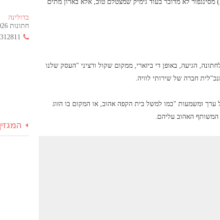
ובכן מה תגידו על ארון קבורה? עבור הזוג ג'יני טיי (29) ודארן צ'אנג (30) מסינגפור לא מדובר בעוד גימיק שמצטלם טוב, אלא בארון מתים
בדולינה
חתונות 2026 החל מ- 355 ש"ח בלבד!
3312811
ונה, הגיעה, באופן די ביזארי, ממקום שקול ורציני "העסק שלנו
נכ"לית חברה של שירותי לוויה.
ערך ומשמעות "כמו למשל בית הקפה אהוב, או המקום בו הזוג
ה המשותף האהוב עליהם.
המגזין