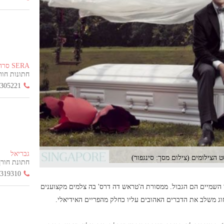
SERA סרה
חתונות חורף הח
3305221
גבריאל
 הצילומים (צילום מסך: סינגפור)
חתונת חורף החל
3319310
כי השמיים הם הגבול. ממסורת ה'טראש דה דרס' בה צלמים מקצוענים
זוג משלב את הדברים האהובים עליו כחלק מהפריים האידיאלי.