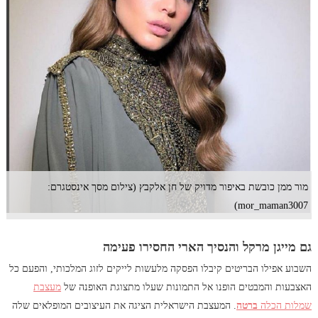
מור ממן כובשת באיפור מדויק של חן אלקבץ (צילום מסך אינסטגרם:
mor_maman3007)
גם מייגן מרקל והנסיך הארי החסירו פעימה
השבוע אפילו הבריטים קיבלו הפסקה מלעשות לייקים לזוג המלכותי, והפעם כל
האצבעות והמבטים הופנו אל התמונות שעלו מתצוגת האופנה של
מעצבת
שמלות הכלה
ברטה
. המעצבת הישראלית הציגה את העיצובים המופלאים שלה