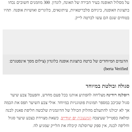
על מסלול האופנה בעיר הבירה של האונה, לונדון. 300 מוזמנים חשובים נכחו
בתצוגת האופנה, ביניהם סלבריטאיות, עיתונאים, בלוגרים ואושיות אופנה. תהיו
בטוחים שגם הם עשו לברטה לייק.
הדגמים המיוחדים של ברטה בתצוגת אופנה בלונדון (צילום מסך אינסטגרם:
berta Verified)
סגולה ובולטת במיוחד
רוסלנה רודינה
מצליחה להפתיע אותנו בכל פעם מחדש, והפעם? צבע שיער
סגול שכיכב במספר תמונות פוטוגניות במיוחד. אולי צבע השיער תפס את הבמה
אך לא יכולנו להתעלם מהלוק הכולל של הדוגמנית שלבשה חליפת פאנק לבנה
ומלאה בסטייל שעיצבה
המעצבת
ים יגודייב
. כשאת מצוידת בצבע שיער סגול
וחליפה לבנה, אין ספק שרוסלנה קיבלה את הלייק שמגיע לה.