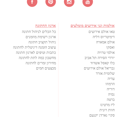
אולמות וגני אירועים מומלצים
ארגון החתונה
טאו אולם אירועים
כל הכלים לניהול חתונה
דימיטריוס דליה
ארגון רשימת מוזמנים
אולם אמארה
ניהול תקציב חתונה
ואסקו
עיצוב הזמנה דיגיטלית לחתונה
אולמי טרויה
כתבות וטיפים לארגון חתונה
יורדי הסירה תל אביב
מחשבון כמה לתת לחתונה
בלו קאסל אשדוד
מחירון זמרים לחתונה
גבריאל אולם אירועים
מבצעים חמים
שלומית אזרד
עדיה
הרמוזו
דוריה
נסיה
ברטה
ליז מרטינז
חוות רונית
סקיי גארדן יקנעם