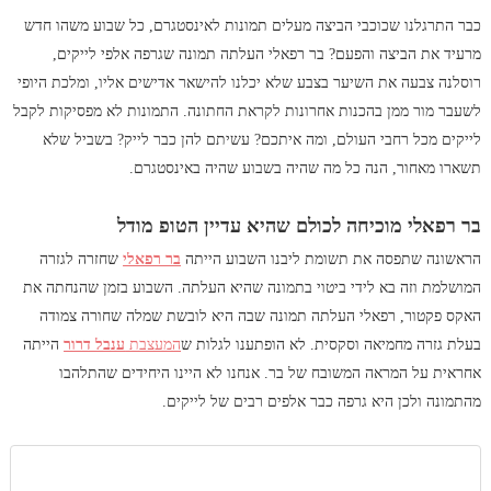
כבר התרגלנו שכוכבי הביצה מעלים תמונות לאינסטגרם, כל שבוע משהו חדש
מרעיד את הביצה והפעם? בר רפאלי העלתה תמונה שגרפה אלפי לייקים,
רוסלנה צבעה את השיער בצבע שלא יכלנו להישאר אדישים אליו, ומלכת היופי
לשעבר מור ממן בהכנות אחרונות לקראת החתונה. התמונות לא מפסיקות לקבל
לייקים מכל רחבי העולם, ומה איתכם? עשיתם להן כבר לייק? בשביל שלא
תשארו מאחור, הנה כל מה שהיה בשבוע שהיה באינסטגרם.
בר רפאלי מוכיחה לכולם שהיא עדיין הטופ מודל
הראשונה שתפסה את תשומת ליבנו השבוע הייתה
בר רפאלי
שחזרה לגזרה
המושלמת וזה בא לידי ביטוי בתמונה שהיא העלתה. השבוע בזמן שהנחתה את
האקס פקטור, רפאלי העלתה תמונה שבה היא לובשת שמלה שחורה צמודה
בעלת גזרה מחמיאה וסקסית. לא הופתענו לגלות ש
המעצבת
ענבל דרור
הייתה
אחראית על המראה המשובח של בר. אנחנו לא היינו היחידים שהתלהבו
מהתמונה ולכן היא גרפה כבר אלפים רבים של לייקים.