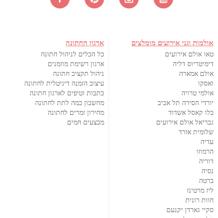
אולמות וגני אירועים מומלצים
ארגון החתונה
טאו אולם אירועים
כל הכלים לניהול חתונה
דימיטריוס דליה
ארגון רשימת מוזמנים
אולם אמארה
ניהול תקציב חתונה
ואסקו
עיצוב הזמנה דיגיטלית לחתונה
אולמי טרויה
כתבות וטיפים לארגון חתונה
יורדי הסירה תל אביב
מחשבון כמה לתת לחתונה
בלו קאסל אשדוד
מחירון זמרים לחתונה
גבריאל אולם אירועים
מבצעים חמים
שלומית אזרד
עדיה
הרמוזו
דוריה
נסיה
ברטה
ליז מרטינז
חוות רונית
סקיי גארדן יקנעם