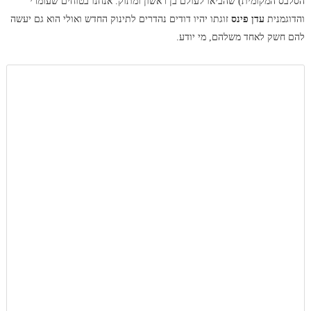
הסלבס המקומית) שהביאו לעולם בן ראשון ומתוק. אנחנו בטוחים שעומרי
והדוגמנית
עדן פינס
זוגתו יהיו דודים נהדרים לתינוק החדש ואולי הוא גם יעשה
להם חשק לאחד משלהם, מי יודע.