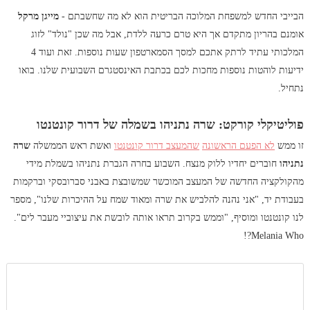
הבייבי החדש למשפחת המלוכה הבריטית הוא לא מה שחשבתם -
מייגן מרקל
אומנם בהריון מתקדם אך היא טרם כרעה ללדת, אבל מה שכן "נולד" לזוג
המלכותי עתיד לרתק אתכם למסך הסמארטפון שעות נוספות. זאת ועוד 4
ידיעות לוהטות נוספות מחכות לכם בכתבת האינסטגרם השבועית שלנו. בואו
נתחיל.
פוליטיקלי קורקט: שרה נתניהו בשמלה של דרור קונטנטו
זו ממש
לא הפעם הראשונה
שהמעצב דרור קונטנטו
ואשת ראש הממשלה
שרה
נתניהו
חוברים יחדיו ללוק מנצח. השבוע בחרה הגברת נתניהו בשמלת מידי
מהקולקציה החדשה של המעצב המוכשר שמשובצת באבני סברובסקי וברקמות
בעבודת יד, "אני נהנה להלביש את שרה ומאוד שמח על ההיכרות שלנו", מספר
לנו קונטנטו ומוסיף, "וממש בקרוב תראו אותה לובשת את עיצוביי מעבר לים".
Melania Who?!