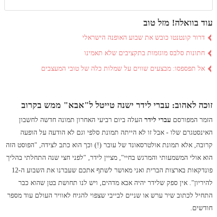
עוד בוואלה! מזל טוב
דרור קונטנטו כובש את שבוע האופנה הישראלי
חתונות סלבס מוגזמות בתקציבים שלא תאמינו
אל תפספסו: מבצעים שווים על שמלות כלה של טובי המעצבים
זוכה לאהוב: עברי לידר ישנה טייטל ל"אבא" ממש בקרוב
הזמר המפורסם
עברי לידר
העלה ביום רביעי האחרון תמונה חדשה לחשבון
האינסטגרם שלו - אבל זו לא הייתה תמונת סלפי וגם לא הודעה על הופעה
קרובה, אלא תמונת אולטרסאונד של עובר (!) וכך הוא כתב לצידה, "הפוסט הזה
הוא אולי המשמעותי והמרגש בחיי", מציין לידר, "לפני חצי שנה התחלתי בהליך
פונדקאות בארצות הברית ואני מאושר לשתף אתכם שעברנו את השבוע ה-12
להיריון". אין ספק שלידר יהיה אבא מדהים, ויש לנו תחושת בטן שהוא כבר
התחיל לכתוב שיר ערש או שניים לבייבי שצפוי להגיח לאוויר העולם עוד מספר
חודשים.