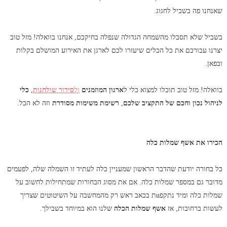
שאנחנו פה בשביל לחגוג.
בשביל שלא תסבלו מהשמחה הגדולה שנפלה בחיקכם, אנחנו בוואלה! מזל טוב
יצרנו עבורכם את כל הכלים שיעזרו לכם לארגן את האירוע המושלם בקלות
ובפאן.
בוואלה! מזל טוב תוכלו למצוא כלי ל
ארגון המוזמנים
ול
סידור שולחנות
,
כלי
לניהול נכון וחכם של התקציב שלכם
,
רשימת משימות מסודרת
וזה לא הכל.
הכירו את אשף שמלות כלה
כל בחורה יודעת שהדבר הראשון שמעניין כלה לעתיד זו השמלה שלה, לפעמים
מדובר גם במספר שמלות כלה. אם את מסוג הבחורות שמתחילות לחשוב על
שמלות כלה ומיד נתקפuת בכאב ראש רק מהמחשבה על השיטוטים שצריך
לעשות ברחובות, אז
אשף שמלות הכלה
שלנו הוא במיוחד בשבילך.