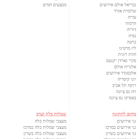
גבריאל אולם אירועים
מבצעים חמים
שלומית אזרד
עדיה
הרמוזו
דוריה
נסיה
ברטה
ליז מרטינז
חוות רונית
סקיי גארדן יקנעם
אלגריה אולם
אלכסנדר אירועים
יונו קיסריה
רוקח תל אביב
ויה נס ציונה
באסיקו נס ציונה
מקום לחתונה
שמלות כלה וערב
גני אירועים
מעצבי שמלות כלה
גני אירועים במרכז
מעצבי שמלות כלה במרכז
גני אירועים בשרון
מעצבי שמלות כלה בשרון