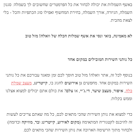
באשף השמלות את יכולה לבחור את כל הפרמטרים שחשובים לך בשמלה: סגנון
השמלה, הגיזרה, אורך השמלה, בחירת המחשוף ואפילו סוג הכתפיות והכל - בלי
לצאת מהבית.
לא מאמינה, בואי ונסי את אשף שמלות הכלה של וואלה! מזל טוב
כל נותני השירות המובילים במקום אחד
בנוסף לכל זה, אתר וואלה! מזל טוב חוסך לכם זמן ומאגד עבורכם את כל נותני
השירות במקום אחד. מחפשים
גן אירועים
לחגוג בו,
קייטרינג
,
מעצב שמלת
כלה
,
איפור
,
מעצב שיער
,
די.ג'יי
, או
צלם
? את כולם אתם יכולים למצוא אצלנו
וממש בקלות.
כדי למצוא את נותן השירות שהכי מתאים לכם, כל מה שאתם צריכים לעשות
זה להיכנס לקטגוריה המתאימה (
מקום לאירוע
,
קייטרינג
ו
בר
,
מוזיקה
וכדומה)
ולבחור מתוך הרשימה הארוכה את נותן השירות שהכי מתאים לכם.