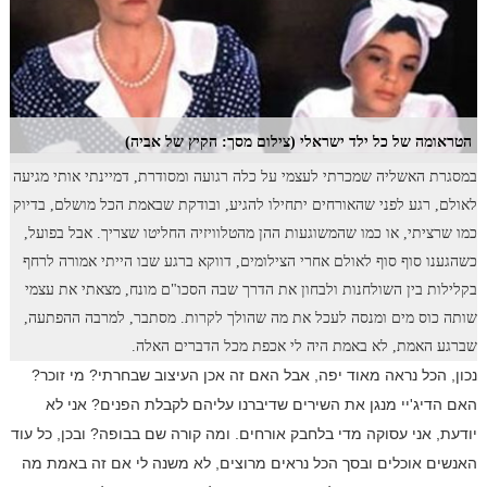
הטראומה של כל ילד ישראלי (צילום מסך: הקיץ של אביה)
במסגרת האשליה שמכרתי לעצמי על כלה רגועה ומסודרת, דמיינתי אותי מגיעה
לאולם, רגע לפני שהאורחים יתחילו להגיע, ובודקת שבאמת הכל מושלם, בדיוק
כמו שרציתי, או כמו שהמשוגעות ההן מהטלוויזיה החליטו שצריך. אבל בפועל,
כשהגענו סוף סוף לאולם אחרי הצילומים, דווקא ברגע שבו הייתי אמורה לרחף
בקלילות בין השולחנות ולבחון את הדרך שבה הסכו"ם מונח, מצאתי את עצמי
שותה כוס מים ומנסה לעכל את מה שהולך לקרות. מסתבר, למרבה ההפתעה,
שברגע האמת, לא באמת היה לי אכפת מכל הדברים האלה.
נכון, הכל נראה מאוד יפה, אבל האם זה אכן העיצוב שבחרתי? מי זוכר?
האם הדיג'יי מנגן את השירים שדיברנו עליהם לקבלת הפנים?
אני לא
יודעת, אני עסוקה מדי בלחבק אורחים. ומה קורה שם בבופה? ובכן, כל עוד
האנשים אוכלים ובסך הכל נראים מרוצים, לא משנה לי אם זה באמת מה