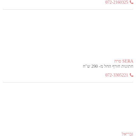
072-2160325
SERA סרה
חתונות חורף החל מ- 290 ש"ח
072-3305221
גבריאל