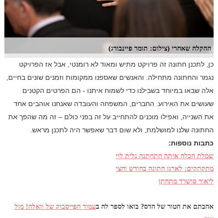
ההקלה שאחרי (צילום: תומר פיינבורג)
כן, לתכנן חתונה זה פרויקט מתיש ומאוד לא רומנטי, אבל אז הפרויקט
נגמר והחתונה מתחילה. והאנשים שאספנו ממקומות וזמנים שונים בחיים,
אלה שבאו במיוחד בשבילנו כדי לשמוח איתנו - הם הפרטים הקטנים
שעושים את האירוע. החברים, המשפחה והעובדה שאנחנו אוהבים אחד
את השנייה, ואפילו מוכנים להתחייב על זה בפני כולם – זה מה שהפך את
החתונה שלנו למושלמת, ולא שום דבר שאפשר היה לתכנן מראש.
כתבות נוספות:
שמלת הכלה איתה התחתנה גלית לוי
מתקתקים: לארגן חתונה בחודש וחצי
ליאור סושרד מתחתן
אהבתם את הטור של הדס? בואו לספר לה ב
עמוד הפייסבוק של וואלה! מזל