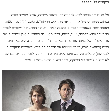
ריקודים בלי הפסקה
אל תגידו שחשבתם לבוא לחתונה כדי ליהנות משיחה, אוכל ומוזיקה טובה
במקום ממוזג, כי מיד אחרי החופה מתחילים הריקודים, וסופם יהיה כמה שעות
מאוחר יותר, כשאחרון המפזזים מתפנה לביתו. הטרנד החדש של ריקודים לאורך
כל הערב וללא הפסקה, נועד, איפה, להכניס אווירה ספונטנית ואכן מצליח לייצר
את האשליה של שמחה אותנטית, שאיננה תלויה בדבר. הצרה היא שאורחים
רבים (למעשה רובם, כי מי שממלא את הרחבה הם קומץ הצעירים המקורבים
לבני הזוג) סובלים מהרעש ומסתלקים מיד אחרי האוכל. לגבי הצעירים, גם הם
לא יכולים לרקוד בלי הפסקה, וכבר בחצות תראו אותם נעלמים.