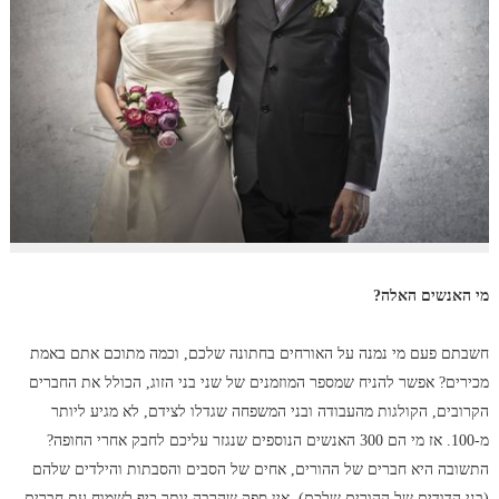
מי האנשים האלה?
חשבתם פעם מי נמנה על האורחים בחתונה שלכם, וכמה מתוכם אתם באמת
מכירים? אפשר להניח שמספר המוזמנים של שני בני הזוג, הכולל את החברים
הקרובים, הקולגות מהעבודה ובני המשפחה שגדלו לצידם, לא מגיע ליותר
מ-100. אז מי הם 300 האנשים הנוספים שנגזר עליכם לחבק אחרי החופה?
התשובה היא חברים של ההורים, אחים של הסבים והסבתות והילדים שלהם
(בני הדודים של ההורים שלכם). אין ספק שהרבה יותר כיף לשמוח עם חברים