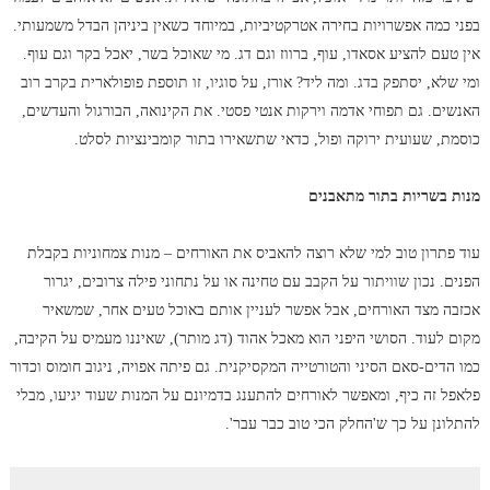
בפני כמה אפשרויות בחירה אטרקטיביות, במיוחד כשאין ביניהן הבדל משמעותי.
אין טעם להציע אסאדו, עוף, ברווז וגם דג. מי שאוכל בשר, יאכל בקר וגם עוף.
ומי שלא, יסתפק בדג. ומה ליד? אורז, על סוגיו, זו תוספת פופולארית בקרב רוב
האנשים. גם תפוחי אדמה וירקות אנטי פסטי. את הקינואה, הבורגול והעדשים,
כוסמת, שעועית ירוקה ופול, כדאי שתשאירו בתור קומבינציות לסלט.
מנות בשריות בתור מתאבנים
עוד פתרון טוב למי שלא רוצה להאביס את האורחים – מנות צמחוניות בקבלת
הפנים. נכון שוויתור על הקבב עם טחינה או על נתחוני פילה צרובים, יגרור
אכזבה מצד האורחים, אבל אפשר לעניין אותם באוכל טעים אחר, שמשאיר
מקום לעוד. הסושי היפני הוא מאכל אהוד (דג מותר), שאיננו מעמיס על הקיבה,
כמו הדים-סאם הסיני והטורטייה המקסיקנית. גם פיתה אפויה, ניגוב חומוס וכדור
פלאפל זה כיף, ומאפשר לאורחים להתענג בדמיונם על המנות שעוד יגיעו, מבלי
להתלונן על כך ש'החלק הכי טוב כבר עבר'.