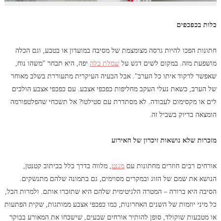
כלות בכפכפים
חתונות הפכו להיות גרסה מצומצמת של מסיבה במועדון או בטבע, וגם הכלה
מושפעת מזה. במקום לשים דגש על
שמלת כלה
יפה, היא תבחר "משהו נוח,
שאפשר לרקוד איתו כל הערב". אבל הבעיה העיקרית מתעוררת בשלב מאוחר
של הערב, כשאת נעלי העקב מחליפות כפכפי אצבע.
עם כפכפי אצבע הולכים
לים או מקסימום לעבודה.
לא מסתדרת עם סטילטו? אל תשכחי שהפלטפורמה
הומצאה בדיוק בשביל זה.
מזכרות שלא נושאות זיכרון של האירוע
אורחים רבים חוזרים מחתונות עם
מגנט
, מלווה בדרך כלל בכיתוב קטנטן,
הנושא את שמם של הזוג ובמקרים מסוימים, גם בתמונה שלהם מתנשקים.
הסיבה היא ברורה – המטרה הלגיטימית שלהם היא שתזכרו אותם. ולמרות הכל,
כל מיני יוזמות של השנים האחרונות, כמו כפכפי אצבע ממותגות, שקית הפתעות
או מטבעות שוקולד, סופן להותיר אורחים שבעים, שישכחו את המאורע בבוקר