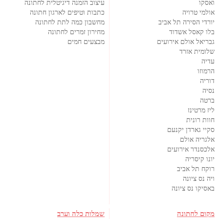
ואסקו
עיצוב הזמנה דיגיטלית לחתונה
אולמי טרויה
כתבות וטיפים לארגון חתונה
יורדי הסירה תל אביב
מחשבון כמה לתת לחתונה
בלו קאסל אשדוד
מחירון זמרים לחתונה
גבריאל אולם אירועים
מבצעים חמים
שלומית אזרד
עדיה
הרמוזו
דוריה
נסיה
ברטה
ליז מרטינז
חוות רונית
סקיי גארדן יקנעם
אלגריה אולם
אלכסנדר אירועים
יונו קיסריה
רוקח תל אביב
ויה נס ציונה
באסיקו נס ציונה
מקום לחתונה
שמלות כלה וערב