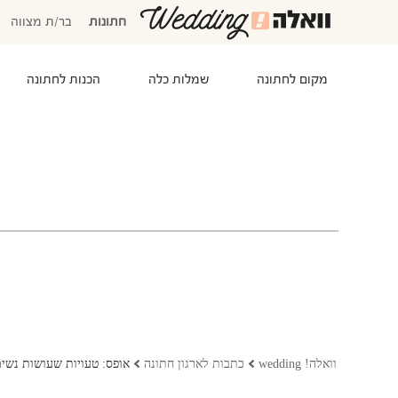
חתונות
בר/ת מצווה
מקום לחתונה
שמלות כלה
הכנות לחתונה
המוזמנים שלי
אישורי הגעה
סידור שולחנות
התקציב שלי
משימות לביצוע
המועדפים שלי
שמלות כלה
וואלה! wedding
כתבות לארגון חתונה
אופס: טעויות שעושות נשי