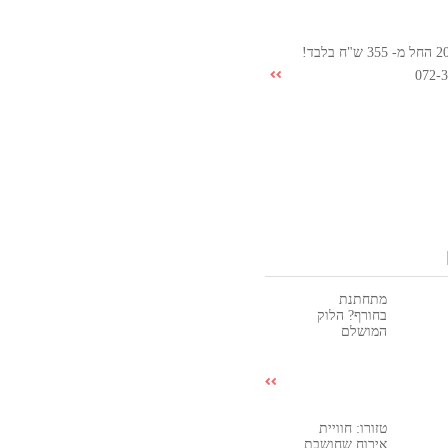
072-
מתחתנת
בחורף? הלוק
המושלם
טזורו: חוויית
אירוח שחושבת