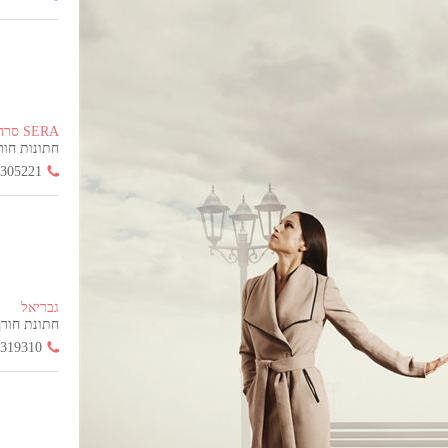
SERA סרה
חתונות חורף הח
3305221
גבריאל
חתונת חורף החל
3319310