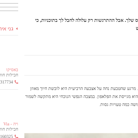
ס שלך. אבל ההתרגשות רק עלולה לחבל לך בתוכניות, כי
ש
גני אי
באסיקו
חבילות חור
3317734
ם. מרגע שהטבעת נחה על אצבעה הרביעית היא לובשת חיוך מאוזן
היא מגייסת את הפלאפון. במצבה הנפשי הנוכחי היא מתקשה לשמור
שה כמה טעויות גסות.
ויה - Via
חבילות חור
2160325