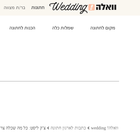
חתונות
בר/ת מצווה
מקום לחתונה
שמלות כלה
הכנות לחתונה
המוזמנים שלי
אישורי הגעה
סידור שולחנות
התקציב שלי
משימות לביצוע
המועדפים שלי
שמלות כלה
וואלה! wedding
כתבות לארגון חתונה
צ'ק ליסט: כל מה שכלה צרי