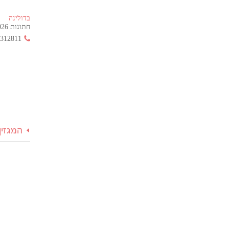
בדולינה
חתונות 2026 החל מ- 355 ש"ח בלבד!
3312811
המגזין