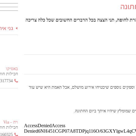
תונה
ת לחופה, תני הצצה בכל הדברים החשובים שכל כלה צריכה
גני אי
באסיקו
חבילות חור
3317734
וספקים נוספים שיבטיחו אירוע מושלם, אבל האמת היא שיש עוד
ם שמומלץ שיהיו איתך ביום החתונה.
ויה - Via
חבילות חור
2160325