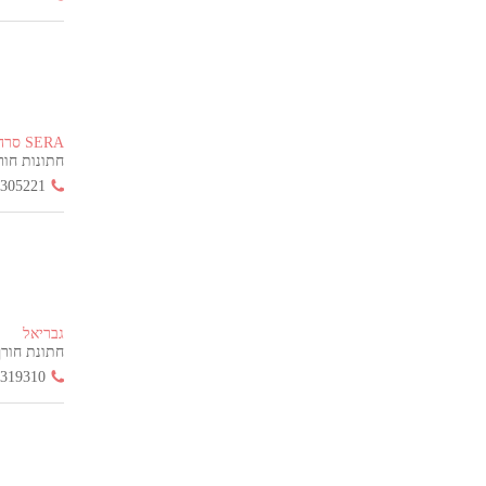
SERA סרה
חתונות חורף הח
3305221
גבריאל
חתונת חורף החל
3319310