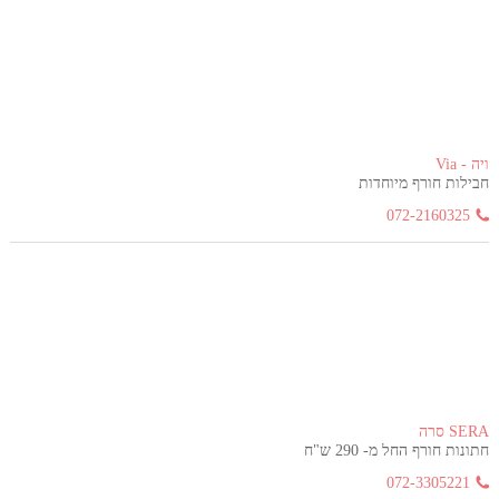
ויה - Via
חבילות חורף מיוחדות
072-2160325
SERA סרה
חתונות חורף החל מ- 290 ש"ח
072-3305221