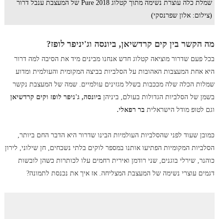
שמלת כלה עוצרת נשימה מתוך קטלוג Pure 2018 של המעצבת ענבל דרור
(צילום: אלון שפרנסקי)
מה הקשר בין קים קרדשיאן, ביונסה וג'יניפר לופז?
בכל פעם שדרור מוציאה קטלוג חדש אנחנו מבינים מיד את הסיבה למה דרור
היא אחת המעצבות האהובות על הסלביות בביצה המקומית והעולמית ומדוע
שמלות הכלה שלה מככבות בשלל מגזינים עולמיים. שמה של המעצבת נקשר
בשמן של הסלביות הגדולות בעולם, ביניהן
ביונסה, ג'ניפר לופז וקים קרדשיאן
וגם לטופ מודל הישראלית
בר רפאלי.
כמובן שעוד לפני שהסלביות העולמיות הבינו שדרור היא הדבר החם ביותר,
הסלביות המקומיות הפתיעו אותנו במספר לוקים בלתי נשכחים, חן שילוני, לירון
כוהנר, שירלי בוגנים, שני רודמן ואירית רחמים עלו לכותרות כשהן לובשות
דגמים עוצרי נשימה של המעצבת המצליחה. אז איך את נכנסת לתמונה?