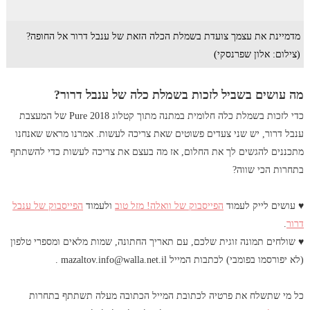
מדמיינת את עצמך צועדת בשמלת הכלה הזאת של ענבל דרור אל החופה?
(צילום: אלון שפרנסקי)
מה עושים בשביל לזכות בשמלת כלה של ענבל דרור?
כדי לזכות בשמלת כלה חלומית במתנה מתוך קטלוג Pure 2018 של המעצבת
ענבל דרור, יש שני צעדים פשוטים שאת צריכה לעשות. אמרנו מראש שאנחנו
מתכננים להגשים לך את החלום, אז מה בעצם את צריכה לעשות כדי להשתתף
בתחרות הכי שווה?
♥ עושים לייק לעמוד
הפייסבוק של וואלה! מזל טוב
ולעמוד
הפייסבוק של ענבל
דרור
.
♥ שולחים תמונה זוגית שלכם, עם תאריך החתונה, שמות מלאים ומספרי טלפון
(לא יפורסמו בפומבי) לכתבות המייל mazaltov.info@walla.net.il .
כל מי שתשלח את פרטיה לכתובת המייל הכתובה מעלה תשתתף בתחרות