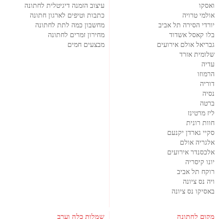
ואסקו
עיצוב הזמנה דיגיטלית לחתונה
אולמי טרויה
כתבות וטיפים לארגון חתונה
יורדי הסירה תל אביב
מחשבון כמה לתת לחתונה
בלו קאסל אשדוד
מחירון זמרים לחתונה
גבריאל אולם אירועים
מבצעים חמים
שלומית אזרד
עדיה
הרמוזו
דוריה
נסיה
ברטה
ליז מרטינז
חוות רונית
סקיי גארדן יקנעם
אלגריה אולם
אלכסנדר אירועים
יונו קיסריה
רוקח תל אביב
ויה נס ציונה
באסיקו נס ציונה
מקום לחתונה
שמלות כלה וערב