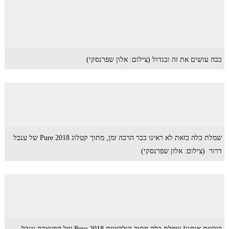
ככה עושים את זה ובגדול (צילום: אלון שפרנסקי)
שמלת כלה כזאת לא ראינו כבר הרבה זמן, מתוך קטלוג 2018 Pure של ענבל
דרור (צילום: אלון שפרנסקי)
כובשת אותנו! שמלת כלה מתוך קולקציית 2018 Pure של המעצבת ענבל