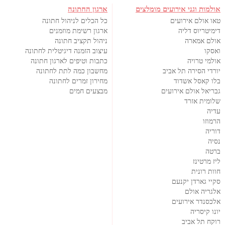
אולמות וגני אירועים מומלצים
ארגון החתונה
טאו אולם אירועים
כל הכלים לניהול חתונה
דימיטריוס דליה
ארגון רשימת מוזמנים
אולם אמארה
ניהול תקציב חתונה
ואסקו
עיצוב הזמנה דיגיטלית לחתונה
אולמי טרויה
כתבות וטיפים לארגון חתונה
יורדי הסירה תל אביב
מחשבון כמה לתת לחתונה
בלו קאסל אשדוד
מחירון זמרים לחתונה
גבריאל אולם אירועים
מבצעים חמים
שלומית אזרד
עדיה
הרמוזו
דוריה
נסיה
ברטה
ליז מרטינז
חוות רונית
סקיי גארדן יקנעם
אלגריה אולם
אלכסנדר אירועים
יונו קיסריה
רוקח תל אביב