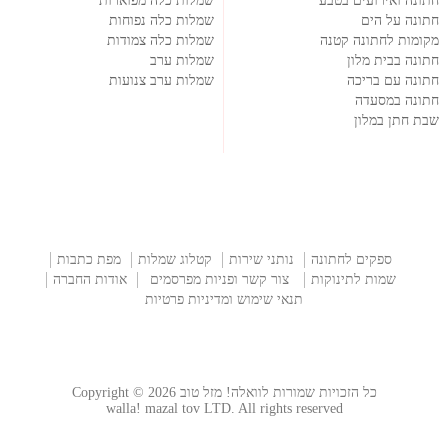
חתונה ואירועים בטבע
שמלות כלה מפוארות
חתונה על הים
שמלות כלה נפוחות
מקומות לחתונה קטנה
שמלות כלה צמודות
חתונה בבית מלון
שמלות ערב
חתונה עם בריכה
שמלות ערב צנועות
חתונה במסעדה
שבת חתן במלון
ספקים לחתונה
נותני שירות
קטלוג שמלות
מפת כתבות
שמות לתינוקות
צור קשר ופניות מפרסמים
אודות החברה
תנאי שימוש ומדיניות פרטיות
כל הזכויות שמורות לוואלה! מזל טוב Copyright © 2026
walla! mazal tov LTD. All rights reserved