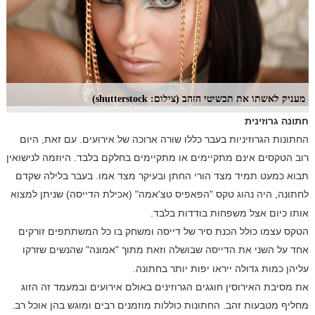
מעניק לאשתו את תכשיטי הזהב (צילום: shutterstock)
חתונה גרוזינית
החתונות הגרוזיניות בעבר כללו שורה ארוכה של אירועים. עם זאת, היום
רוב הטקסים אינם מתקיימים או מתקיימים בחלקם בלבד. היוזמה לנישואין
תבוא כמעט תמיד מצד הורי החתן ובעיקר מצד אמו. בעבר בלילה שקדם
לחתונה, היה נהוג טקס "הפאפיס טצ'אמה" (אכילת הדייסה) שניתן למצוא
אותו כיום אצל משפחות בודדות בלבד.
הטקס עצמו כולל הכנת סיר של דייסה ומשחק בו כל המשתתפים זורקים
אחד על השני את הדייסה שבושלה וזאת מתוך "אמונה" שהנשים שזרקו
עליהן כמות גדולה ייראו יפות יותר בחתונה.
את מסיבת האירוסין חוגגים הגרוזינים באולם אירועים ובמעמד זה הזוג
מחליף מטבעות זהב. החתונות כוללות מוזמנים רבים ומוגש בהן אוכל רב.