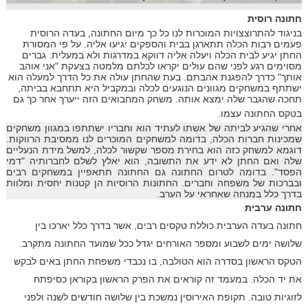
חתונה רוסית
בניגוד להתרוצצויות המוכרות לנו כל כך מיום החתונה, בעדה הרוסית
פעמים רבות הכלה תתארגן בבית והספקים יגיעו אליה. על פי המסורת
החתן יגיע לבית הכלה ויעלה אליה דווקא במדרגות ולא במעלית. גברים
מסוימים רגע לפני שהם עולים יקראו לכלתם מלמטה בצעקת "אני אוהב
אותך" כדרך להפגנת אהבתם. בעת שהחתן עולה את כל הדרך למעלה הוא
ישתתף במשחקים מגוונים הנוגעים לכלה ובמקביל היא תתחבא בביתה,
תחכה שהגבר שלה ימצא אותה. משחק המחבואים הזה ייערך אחר כך גם
בטקס החתונה עצמו.
אחרי שהגיע לביתה של אשתו לעתיד הוא וחבריו ישתתפו במגוון משחקים
שמכינות חברות הכלה, בדומה למשחקים המוכרים לנו ממסיבת הרווקות.
דוגמא למשחק כזה הוא בחירת מספר שקשור לכלה, למשל מידת הנעליים
שלה ואם החתן לא ידע את התשובה, הוא יאלץ לשלם לחברותיה "דמי
הפסד". בדומה לטרום החתונה גם החתונה תתאפיין במשחקים רבים
ובברכות של משפחה וחברים. החתונות הרוסיות הן קטנות יחסית ומלוות
בדרך כלל במנחה שאחראי על הערב.
חתונה ערבית
חתונה בעדה הערבית כוללת טקסים רבים, אשר בדרך כלל יארכו בין
שלושה ימים לשבוע ומספר האורחים יגדל ככל שמועד החתונה מתקרב.
הטקס הראשון בסדרה הוא הטולבה, בו נכבדי משפחת החתן באים לבקש
את יד הכלה. במעמד זה קוראים את הפרק הראשון בקוראן כסיפתח
לזוגיות טובה. תקופת האירוסין נמשכת בין שלושה חודשים לשנה ולפני