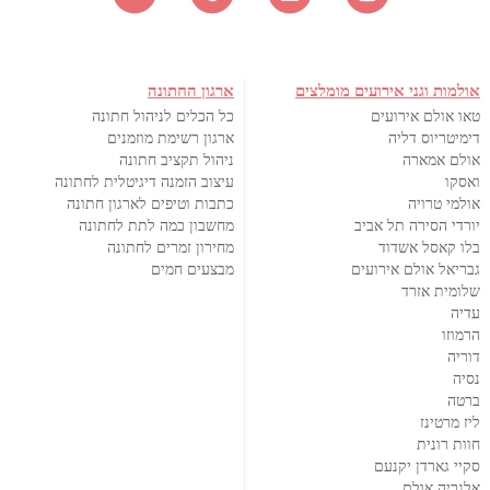
אולמות וגני אירועים מומלצים
ארגון החתונה
טאו אולם אירועים
כל הכלים לניהול חתונה
דימיטריוס דליה
ארגון רשימת מוזמנים
אולם אמארה
ניהול תקציב חתונה
ואסקו
עיצוב הזמנה דיגיטלית לחתונה
אולמי טרויה
כתבות וטיפים לארגון חתונה
יורדי הסירה תל אביב
מחשבון כמה לתת לחתונה
בלו קאסל אשדוד
מחירון זמרים לחתונה
גבריאל אולם אירועים
מבצעים חמים
שלומית אזרד
עדיה
הרמוזו
דוריה
נסיה
ברטה
ליז מרטינז
חוות רונית
סקיי גארדן יקנעם
אלגריה אולם