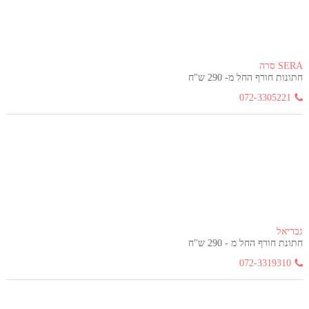
SERA סרה
חתונות חורף החל מ- 290 ש"ח
072-3305221
גבריאל
חתונת חורף החל מ - 290 ש"ח
072-3319310