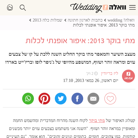
וואלה! wedding
כתבות לארגון חתונה
שמלות כלה 2013
מתי בוקר 2013: איפור אופנתי לכלות
מתי בוקר 2013: איפור אופנתי לכלות
מעצב השיער והמאפר מתי בוקר החליט השנה ללכת על קו של צבעים
עזים ומראה זוהר ושזוף, המושפע מהיופי של ג'ניפר לופז ובריז'ייט בארדו
ליז בריודין
⏲ 2 דק'
יום ראשון, 26 במאי 2013, 17:10
קטלוג האיפור של
מתי בוקר
לקוח השנה מהרוח המדברית ומהשמש החמה
ומאופיין במראה זוהר ושזוף. "השנה אני משתמש בצבעים עזים יותר מבשנים
קודמות, כמו צהובים, חומים, כתומים וגוונים זהובים", הוא אומר. "גם העיניים