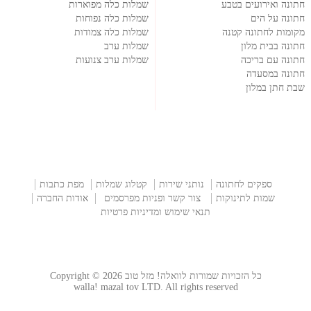
חתונה ואירועים בטבע
שמלות כלה מפוארות
חתונה על הים
שמלות כלה נפוחות
מקומות לחתונה קטנה
שמלות כלה צמודות
חתונה בבית מלון
שמלות ערב
חתונה עם בריכה
שמלות ערב צנועות
חתונה במסעדה
שבת חתן במלון
ספקים לחתונה
נותני שירות
קטלוג שמלות
מפת כתבות
שמות לתינוקות
צור קשר ופניות מפרסמים
אודות החברה
תנאי שימוש ומדיניות פרטיות
כל הזכויות שמורות לוואלה! מזל טוב Copyright © 2026
walla! mazal tov LTD. All rights reserved