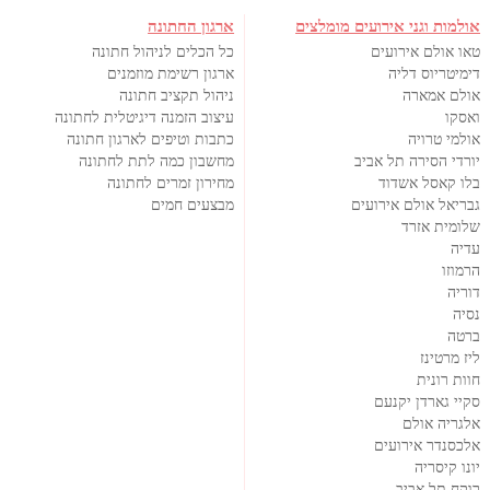
אולמות וגני אירועים מומלצים
ארגון החתונה
טאו אולם אירועים
כל הכלים לניהול חתונה
דימיטריוס דליה
ארגון רשימת מוזמנים
אולם אמארה
ניהול תקציב חתונה
ואסקו
עיצוב הזמנה דיגיטלית לחתונה
אולמי טרויה
כתבות וטיפים לארגון חתונה
יורדי הסירה תל אביב
מחשבון כמה לתת לחתונה
בלו קאסל אשדוד
מחירון זמרים לחתונה
גבריאל אולם אירועים
מבצעים חמים
שלומית אזרד
עדיה
הרמוזו
דוריה
נסיה
ברטה
ליז מרטינז
חוות רונית
סקיי גארדן יקנעם
אלגריה אולם
אלכסנדר אירועים
יונו קיסריה
רוקח תל אביב