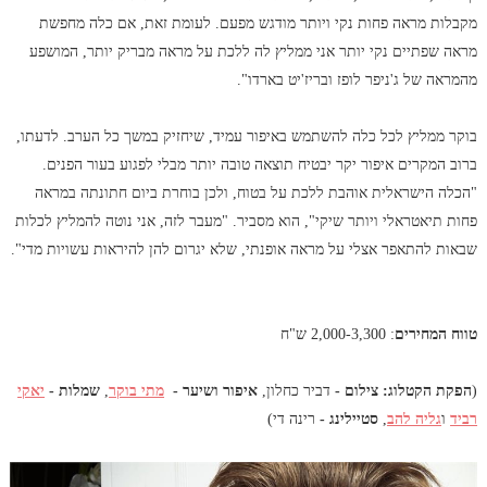
מקבלות מראה פחות נקי ויותר מודגש מפעם. לעומת זאת, אם כלה מחפשת
מראה שפתיים נקי יותר אני ממליץ לה ללכת על מראה מבריק יותר, המושפע
מהמראה של ג'ניפר לופז ובריז'יט בארדו".
בוקר ממליץ לכל כלה להשתמש באיפור עמיד, שיחזיק במשך כל הערב. לדעתו,
ברוב המקרים איפור יקר יבטיח תוצאה טובה יותר מבלי לפגוע בעור הפנים.
"הכלה הישראלית אוהבת ללכת על בטוח, ולכן בוחרת ביום חתונתה במראה
פחות תיאטראלי ויותר שיקי", הוא מסביר. "מעבר לזה, אני נוטה להמליץ לכלות
שבאות להתאפר אצלי על מראה אופנתי, שלא יגרום להן להיראות עשויות מדי".
טווח המחירים
: 2,000-3,300 ש"ח
(
הפקת הקטלוג: צילום -
דביר כחלון,
איפור ושיער -
מתי בוקר
,
שמלות -
יאקי
רביד
ו
גליה להב
,
סטיילינג
-
רינה די)