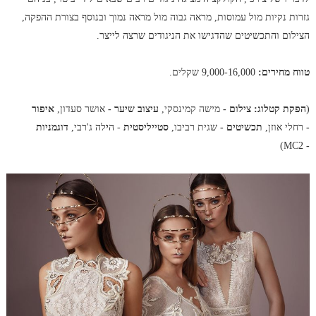
גזרות נקיות מול עמוסות, מראה גבוה מול מראה נמוך ובנוסף בצורת ההפקה,
הצילום והתכשיטים שהדגישו את הניגודים שרצה לייצר.
טווח מחירים:
9,000-16,000 שקלים.
(
הפקת קטלוג:
צילום -
מישה קמינסקי,
עיצוב שיער -
אושר סעדון,
איפור
-
רחלי אוזן,
תכשיטים -
שגית רביבו,
סטייליסטית
- ה
י
לה ג'רבי,
דוגמניות
MC2)
-