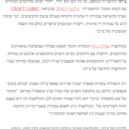
צ'רכי
קולקציית קונספט, בה כל דגם הוא יחיד, ייחודי ושונה מהדגמים המזוהים
עם השוק המוכר והתעשייתי.
קולקציית 2016
שנקראת '
CRAFT LABEL
'
נוצרה בהשראת עבודות יד אתניות ולקוחה מעולם עיצוב התכשיטים, תוך שימת
דגש על עבודות יד אתניות, רקמות ושיבוצים שיוצרים כולם את השפה
העיצובית של צ'רכי.
בקולקציה
שמלות כלה
הנוכחית תוכלו למצוא שמלות שמשלבות צווארונים
מתוחכמים, חולצות עם חיתוכים נשיים ודגמים מתוכשטים ואלגנטיים במיוחד.
על הסטיילינג והתכשיטים אמונה המעצבת שגית רביבו, שעיצבה במיוחד עבור
הקולקציה החדשה של צ'רכי.
רוב השמלות עשויות ממפות ישנות ואריגים שאסף צ'רכי מסביב לעולם בשוקי
פשפשים, חלקם גם מתקופת הסבים שלו שהיו יצרני טקסטיל באיראן. "המקור
של שם משפחתי 'צ'רכי' הוא גלגל שטווה חוטים ולכן הקולקציה הזו היא בעצם
חזרה לשורשים שלי. בקולקציה ניתן למצוא עבודות שעברו פירוק והרכבה
מחדש וגזרות שנעות בין המראה האתני לבוהמייני".
לדבריו של צ'רכי, הקולקציה מציגה ניגודים רבים שבאים לידי ביטוי, בניהם