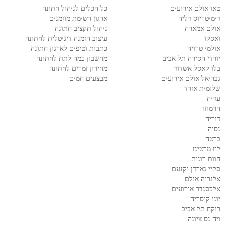
טאו אולם אירועים
כל הכלים לניהול חתונה
דימיטריוס דליה
ארגון רשימת מוזמנים
אולם אמארה
ניהול תקציב חתונה
ואסקו
עיצוב הזמנה דיגיטלית לחתונה
אולמי טרויה
כתבות וטיפים לארגון חתונה
יורדי הסירה תל אביב
מחשבון כמה לתת לחתונה
בלו קאסל אשדוד
מחירון זמרים לחתונה
גבריאל אולם אירועים
מבצעים חמים
שלומית אזרד
עדיה
הרמוזו
דוריה
נסיה
ברטה
ליז מרטינז
חוות רונית
סקיי גארדן יקנעם
אלגריה אולם
אלכסנדר אירועים
יונו קיסריה
רוקח תל אביב
ויה נס ציונה