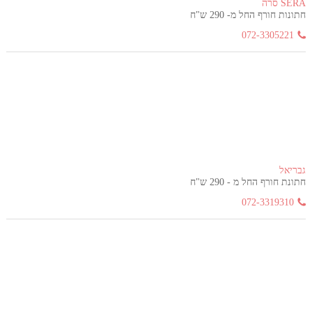
SERA סרה
חתונות חורף החל מ- 290 ש"ח
072-3305221
גבריאל
חתונת חורף החל מ - 290 ש"ח
072-3319310