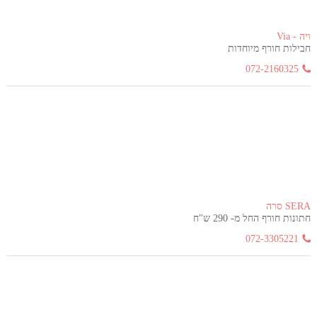
ויה - Via
חבילות חורף מיוחדות
072-2160325
SERA סרה
חתונות חורף החל מ- 290 ש"ח
072-3305221