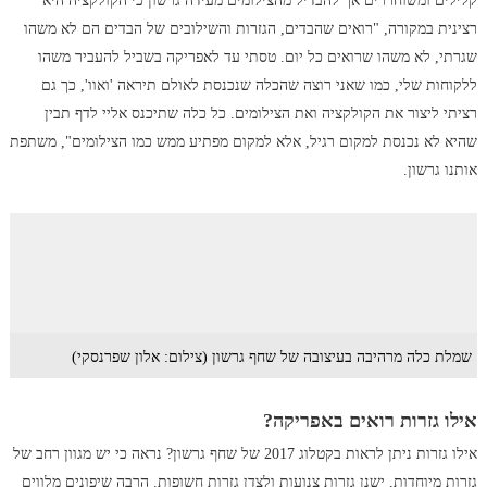
קלילים ומשוחררים אך להבדיל מהצילומים מעידה גרשון כי הקולקציה היא
רצינית במקורה, "רואים שהבדים, הגזרות והשילובים של הבדים הם לא משהו
שגרתי, לא משהו שרואים כל יום. טסתי עד לאפריקה בשביל להעביר משהו
ללקוחות שלי, כמו שאני רוצה שהכלה שנכנסת לאולם תיראה 'ואוו', כך גם
רציתי ליצור את הקולקציה ואת הצילומים. כל כלה שתיכנס אליי לדף תבין
שהיא לא נכנסת למקום רגיל, אלא למקום מפתיע ממש כמו הצילומים", משתפת
אותנו גרשון.
שמלת כלה מרהיבה בעיצובה של שחף גרשון (צילום: אלון שפרנסקי)
אילו גזרות רואים באפריקה?
אילו גזרות ניתן לראות בקטלוג 2017 של שחף גרשון? נראה כי יש מגוון רחב של
גזרות מיוחדות, ישנן גזרות צנועות ולצדן גזרות חשופות. הרבה שיפונים מלווים