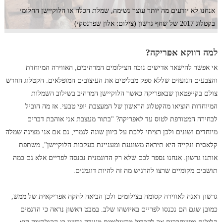
אנחנו לא יודעים מה יותר עוצר נשימה, שמלת הכלה או הלוקיישן החלומי
בקטלוג 2017 של שחף גרשון (צילום: אלון שפרנסקי)
למה דווקא אפריקה?
אי אפשר להישאר אדישים נוכח הצילומים המרהיבים, האווירה המיוחדת
והצבעים הנועזים שללא ספק מבליטים את העיצובים המופלאים. הקטלוג החדש
צולם בקייפטאון שבאפריקה כאשר הלוקיישן המרהיב בשילוב השמלות
המיוחדות הוציאו מהקטלוג הראשון של המעצבת יופי טבעי. אז מה הוביל
לבחירה המטורפת לטוס עד לאפריקה? "בתור מעצבת אני אוהבת דברים
מיוחדים ושונים ולכן רציתי ללכת על כיוון שונה לגמרי, גם אם אני מציגה שמלה
קלאסית ונקייה היא תיראה משוגעת ומעניינת בעקבות הלוקיישן", משתפת
אותנו גרשון. אנחנו נספר לכם שלא רק הדוגמנית נכנסה לפריים אלא גם כמה
תושבים מקומיים שרצו להרגיש מה זה להיות דוגמנים.
גרשון דאגה לאווירה קסומה בצילומים ולכן הביאה להקה אפריקאית של ממש,
כמובן שגם הם נכנסו לפריים באיזשהו שלב. במבט ראשון נראה כי הדגמים