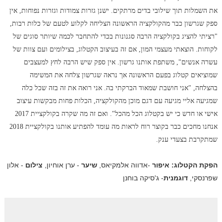
את השמלות תוך שילובי בדים מרתקים. ישנן גזרות צמודות וגזרות נפוחות, אין
ספק שגרשון כבר מהקולקציה הראשונה הצליחה לקלוע לטעם של כלות רבות,
"רציתי להציג בקולקציה הרבה סגנונות בכדי להתחבר לכמה שיותר סוגים של
לקוחות. הוצאתי מעצמי המון, אם זה בעיצוב הקטלוג, בצילומים ועם צוות של
עשרה אנשים", משתפת אותנו גרשון. אין ספק שיש הרבה לחץ למעצבים
שמוציאים קטלוג בפעם הראשונה אך נראה שגרשון צלחה את המשימה
בהצלחה, "אני חושבת שמאוד הברקתי בה. אני רואה את זה בזה שכל כלה
שמגיעה אליי מגיעה עם דגם מוכן מהקולקציה, הכלות פחות מבקשות עיצוב
אישי או חדש כי יש בקטלוג הכל מהכל". ואם זה מה שקרה בקולקציית 2017
אנחנו מחכים כבר בקוצר רוח לראות מה עומד להפתיע אותנו בקולקציית 2018
שמתקרבת בצעדי ענק.
הפקת הקטלוג: איפור
-אדווה אלמקיאס,
שיער
- ערן אוחיון,
צילום
- אלון
שפרנסקי,
דוגמנית
- ג'סיקה בוחנן