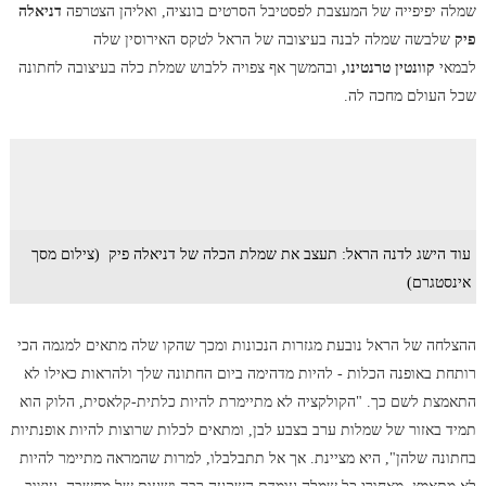
שמלה יפיפייה של המעצבת לפסטיבל הסרטים בונציה, ואליהן הצטרפה
דניאלה
פיק
שלבשה שמלה לבנה בעיצובה של הראל לטקס האירוסין שלה
לבמאי
קוונטין טרנטינו,
ובהמשך אף צפויה ללבוש שמלת כלה בעיצובה לחתונה
שכל העולם מחכה לה.
עוד הישג לדנה הראל: תעצב את שמלת הכלה של דניאלה פיק (צילום מסך
אינסטגרם)
ההצלחה של הראל נובעת מגזרות הנכונות ומכך שהקו שלה מתאים למגמה הכי
רותחת באופנה הכלות - להיות מדהימה ביום החתונה שלך ולהראות כאילו לא
התאמצת לשם כך. "הקולקציה לא מתיימרת להיות כלתית-קלאסית, הלוק הוא
תמיד באזור של שמלות ערב בצבע לבן, ומתאים לכלות שרוצות להיות אופנתיות
בחתונה שלהן", היא מציינת. אך אל תתבלבלו, למרות שהמראה מתיימר להיות