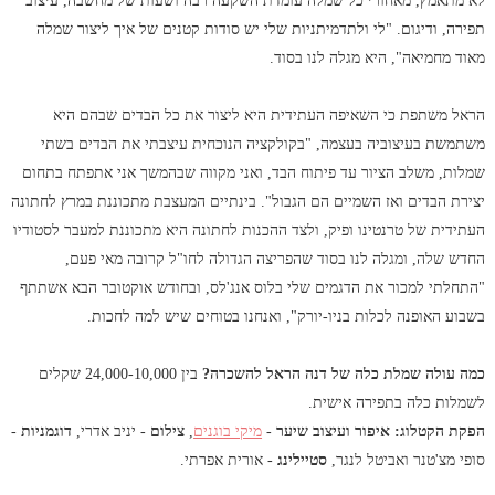
לא מתאמץ, מאחורי כל שמלה עומדת השקעה רבה ושעות של מחשבה, עיצוב
תפירה, ודיגום. "לי ולתדמיתניות שלי יש סודות קטנים של איך ליצור שמלה
מאוד מחמיאה", היא מגלה לנו בסוד.
הראל משתפת כי השאיפה העתידית היא ליצור את כל הבדים שבהם היא
משתמשת בעיצוביה בעצמה, "בקולקציה הנוכחית עיצבתי את הבדים בשתי
שמלות, משלב הציור עד פיתוח הבד, ואני מקווה שבהמשך אני אתפתח בתחום
יצירת הבדים ואז השמיים הם הגבול". בינתיים המעצבת מתכוננת במרץ לחתונה
העתידית של טרנטינו ופיק, ולצד ההכנות לחתונה היא מתכוננת למעבר לסטודיו
החדש שלה, ומגלה לנו בסוד שהפריצה הגדולה לחו"ל קרובה מאי פעם,
"התחלתי למכור את הדגמים שלי בלוס אנג'לס, ובחודש אוקטובר הבא אשתתף
בשבוע האופנה לכלות בניו-יורק", ואנחנו בטוחים שיש למה לחכות.
כמה עולה שמלת כלה של דנה הראל להשכרה?
בין 24,000-10,000 שקלים
לשמלות כלה בתפירה אישית.
הפקת הקטלוג:
איפור ועיצוב שיער
-
מיקי בוגנים
,
צילום
- יניב אדרי,
דוגמניות
-
סופי מצ'טנר ואביטל לנגר,
סטיילינג
- אורית אפרתי.