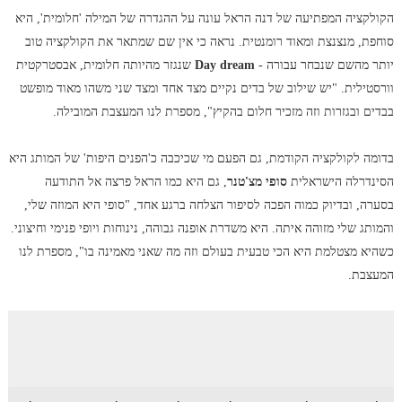
הקולקציה המפתיעה של דנה הראל עונה על ההגדרה של המילה 'חלומית', היא
סוחפת, מנצנצת ומאוד רומנטית. נראה כי אין שם שמתאר את הקולקציה טוב
יותר מהשם שנבחר עבורה -
Day dream
שנגזר מהיותה חלומית, אבסטרקטית
וורסטילית. "יש שילוב של בדים נקיים מצד אחד ומצד שני משהו מאוד מופשט
בבדים ובגזרות וזה מזכיר חלום בהקיץ", מספרת לנו המעצבת המובילה.
בדומה לקולקציה הקודמת, גם הפעם מי שכיכבה כ'הפנים היפות' של המותג היא
הסינדרלה הישראלית
סופי מצ'טנר
, גם היא כמו הראל פרצה אל התודעה
בסערה, ובדיוק כמוה הפכה לסיפור הצלחה ברגע אחד, "סופי היא המוזה שלי,
והמותג שלי מזוהה איתה. היא משדרת אופנה גבוהה, נינוחות ויופי פנימי וחיצוני.
כשהיא מצטלמת היא הכי טבעית בעולם וזה מה שאני מאמינה בו", מספרת לנו
המעצבת.