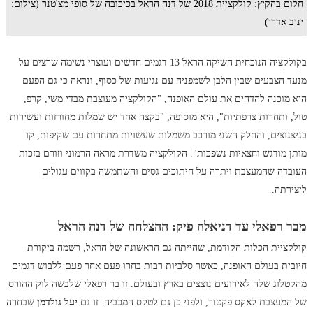
חלום בהקיץ: קולקציית 2018 של דנה הראל בכיכובה של סופי מצ'טנר (צילום:
יניב אדרי)
בקולקציה הנוכחית השיקה הראל 13 דגמים חדשים ועוצרי נשימה שרצים על
מנעד הצבעים שבין הלבן לשמפניה עם נגיעות של כסוף, ונראה כי גם הפעם
היא מוכנה להדהים את עולם האופנה, "הקולקציה מעוצבת מבדי משי, קרפ,
טול, ותחרות צרפתיות", היא מוסיפה, "בקצה אחד יש שמלות מחורזות ועשירות
בניצנוצים, והחלק השני מורכב משמלות שעשויות מתחרות עם שקיפות, קו
מותן מודגש וחצאיות נשפכות". הקולקציה משדרת מראה הרמוני וזורם בזכות
העובדה שהמעצבת ויתרה על חיתוכים גסים והשתמשה בקווים עגולים
ליצירתה.
מבר רפאלי עד דניאלה פיק: ההצלחה של דנה הראל
קולקציית הכלות הקודמת, שהייתה גם הראשונה של הראל, רשמה ביקורת
חיובית בעולם האופנה, כאשר סלביות רבות בחרו פעם אחר פעם ללבוש דגמים
מהקטלוג שלה לאירועים נוצצים בארץ ובעולם. זו בר רפאלי שלבשה לוק ההורס
של המעצבת לאקס פקטור, ולפני כן גם לטקס המכביה. זו גם
יעל גולדמן
שבחרה