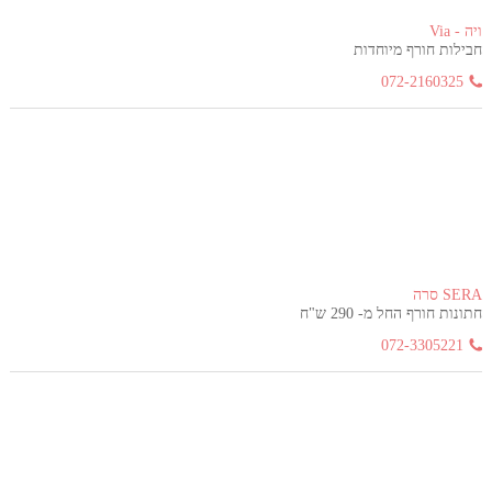
ויה - Via
חבילות חורף מיוחדות
072-2160325
SERA סרה
חתונות חורף החל מ- 290 ש"ח
072-3305221