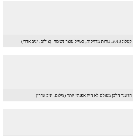
קטלוג 2018: גזרות מדויקות, סטייל עוצר נשימה (צילום: יניב אדרי)
הז'אנר הלבן מעולם לא היה אפנתי יותר (צילום: יניב אדרי)